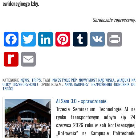
ewidencyjnego Izby.
Serdecznie zapraszamy.
Facebook
Twitter
LinkedIn
Pinterest
Tumblr
VK
Print
Rediff
Email
MyPage
KATEGORIE:
NEWS
,
TRIPS
. TAGI:
INWESTYCJE PKP
,
NOWY MOST NAD WISŁĄ
,
WIADUKT NA
ULICY GRZEGÓRZECKIEJ
. OPUBLIKOWAŁ:
ANNA KARPIERZ
.
BEZPOŚREDNI ODNOŚNIK DO
TREŚCI
.
AI Sem 3.0 - sprawozdanie
Trzecie Seminarium Technologie AI na
rynku transportowym odbyło się 24
czerwca 2026 roku w sali konferencyjnej
„Kotłownia” na Kampusie Politechniki