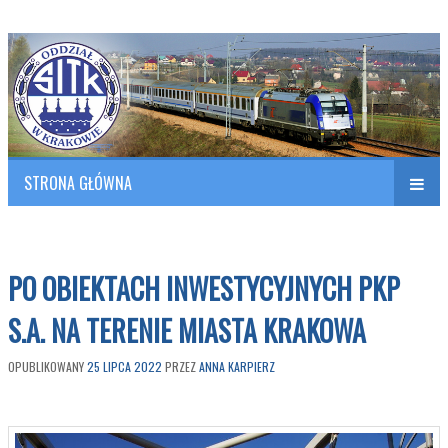
Polish Association of Engineers & Technicians of Transportation
SITK RP Oddział w KRAKOWIE
STRONA GŁÓWNA
Naw
w
PO OBIEKTACH INWESTYCYJNYCH PKP
S.A. NA TERENIE MIASTA KRAKOWA
OPUBLIKOWANY
25 LIPCA 2022
PRZEZ
ANNA KARPIERZ