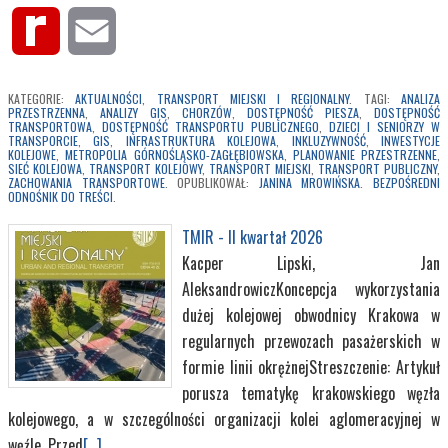
Rediff
Email
MyPage
KATEGORIE:
AKTUALNOŚCI
,
TRANSPORT MIEJSKI I REGIONALNY
. TAGI:
ANALIZA
PRZESTRZENNA
,
ANALIZY GIS
,
CHORZÓW
,
DOSTĘPNOŚĆ PIESZA
,
DOSTĘPNOŚĆ
TRANSPORTOWA
,
DOSTĘPNOŚĆ TRANSPORTU PUBLICZNEGO
,
DZIECI I SENIORZY W
TRANSPORCIE
,
GIS
,
INFRASTRUKTURA KOLEJOWA
,
INKLUZYWNOŚĆ
,
INWESTYCJE
KOLEJOWE
,
METROPOLIA GÓRNOŚLĄSKO-ZAGŁĘBIOWSKA
,
PLANOWANIE PRZESTRZENNE
,
SIEĆ KOLEJOWA
,
TRANSPORT KOLEJOWY
,
TRANSPORT MIEJSKI
,
TRANSPORT PUBLICZNY
,
ZACHOWANIA TRANSPORTOWE
. OPUBLIKOWAŁ:
JANINA MROWIŃSKA
.
BEZPOŚREDNI
ODNOŚNIK DO TREŚCI
.
TMIR - II kwartał 2026
Kacper Lipski, Jan
AleksandrowiczKoncepcja wykorzystania
dużej kolejowej obwodnicy Krakowa w
regularnych przewozach pasażerskich w
formie linii okrężnejStreszczenie: Artykuł
porusza tematykę krakowskiego węzła
kolejowego, a w szczególności organizacji kolei aglomeracyjnej w
węźle. Przed
[...]