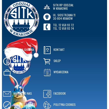
SITK RP ODDZIAŁ
W KRAKOWIE
UL. SIOSTRZANA 11
30-804 KRAKÓW
TEL. 12 658 93 72
TEL. 12 658 93 74
STRONA GŁÓWNA
KONTAKT
O NAS
SKLEP
OFERTA
WYDARZENIA
NAPISZ DO NAS
FACEBOOK
SPRAWDŹ POCZTĘ
POLITYKA COOKIES