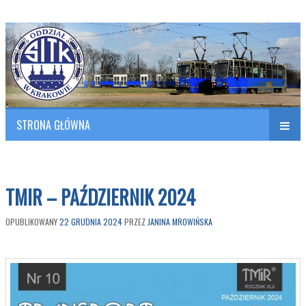
Polish Association of Engineers & Technicians of Transportation
SITK RP Oddział w KRAKOWIE
STRONA GŁÓWNA
Naw
w
TMIR – PAŹDZIERNIK 2024
OPUBLIKOWANY
22 GRUDNIA 2024
PRZEZ
JANINA MROWIŃSKA