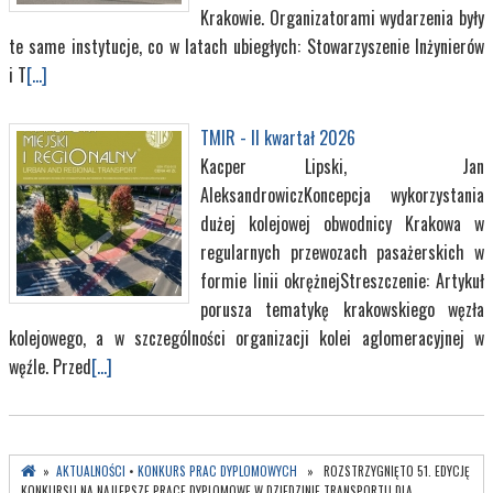
Krakowie. Organizatorami wydarzenia były
te same instytucje, co w latach ubiegłych: Stowarzyszenie Inżynierów
i T
[...]
TMIR - II kwartał 2026
Kacper Lipski, Jan
AleksandrowiczKoncepcja wykorzystania
dużej kolejowej obwodnicy Krakowa w
regularnych przewozach pasażerskich w
formie linii okrężnejStreszczenie: Artykuł
porusza tematykę krakowskiego węzła
kolejowego, a w szczególności organizacji kolei aglomeracyjnej w
węźle. Przed
[...]
»
AKTUALNOŚCI
•
KONKURS PRAC DYPLOMOWYCH
» ROZSTRZYGNIĘTO 51. EDYCJĘ
KONKURSU NA NAJLEPSZE PRACE DYPLOMOWE W DZIEDZINIE TRANSPORTU DLA