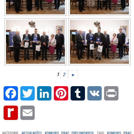
1
2
►
Facebook
Twitter
LinkedIn
Pinterest
Tumblr
VK
Print
Rediff
Email
MyPage
KATEGORIE:
AKTUALNOŚCI
,
KONKURS PRAC DYPLOMOWYCH
. TAGI:
KONKURS PRAC