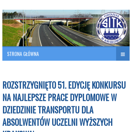
Polish Association of Engineers & Technicians of Transportation
SITK RP Oddział w KRAKOWIE
STRONA GŁÓWNA
Naw
w
ROZSTRZYGNIĘTO 51. EDYCJĘ KONKURSU
NA NAJLEPSZE PRACE DYPLOMOWE W
DZIEDZINIE TRANSPORTU DLA
ABSOLWENTÓW UCZELNI WYŻSZYCH