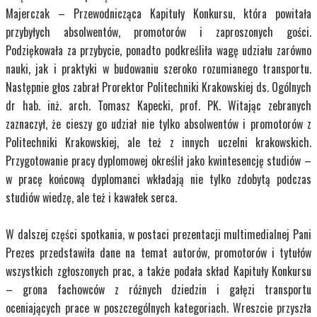
Majerczak – Przewodnicząca Kapituły Konkursu, która powitała
przybyłych absolwentów, promotorów i zaproszonych gości.
Podziękowała za przybycie, ponadto podkreśliła wagę udziału zarówno
nauki, jak i praktyki w budowaniu szeroko rozumianego transportu.
Następnie głos zabrał Prorektor Politechniki Krakowskiej ds. Ogólnych
dr hab. inż. arch. Tomasz Kapecki, prof. PK. Witając zebranych
zaznaczył, że cieszy go udział nie tylko absolwentów i promotorów z
Politechniki Krakowskiej, ale też z innych uczelni krakowskich.
Przygotowanie pracy dyplomowej określił jako kwintesencję studiów –
w pracę końcową dyplomanci wkładają nie tylko zdobytą podczas
studiów wiedzę, ale też i kawałek serca.
W dalszej części spotkania, w postaci prezentacji multimedialnej Pani
Prezes przedstawiła dane na temat autorów, promotorów i tytułów
wszystkich zgłoszonych prac, a także podała skład Kapituły Konkursu
– grona fachowców z różnych dziedzin i gałęzi transportu
oceniających prace w poszczególnych kategoriach. Wreszcie przyszła