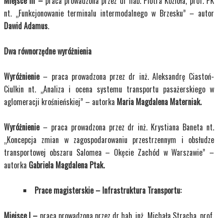
Miejsce III –
praca prowadzona przez dr hab. Piotra Kozioła, prof. PK
nt. „Funkcjonowanie terminalu intermodalnego w Brzesku” – autor
Dawid Adamus
.
Dwa równorzędne wyróżnienia
Wyróżnienie
– praca prowadzona przez dr inż. Aleksandrę Ciastoń-
Ciulkin nt. „Analiza i ocena systemu transportu pasażerskiego w
aglomeracji krośnieńskiej” – autorka
Maria Magdalena Materniak.
Wyróżnienie
– praca prowadzona przez dr inż. Krystiana Baneta nt.
„Koncepcja zmian w zagospodarowaniu przestrzennym i obsłudze
transportowej obszaru Salomea – Okęcie Zachód w Warszawie” –
autorka
Gabriela Magdalena Ptak.
Prace magisterskie
– Infrastruktura Transportu:
Miejsce I –
praca prowadzona przez dr hab. inż. Michała Stracha, prof.