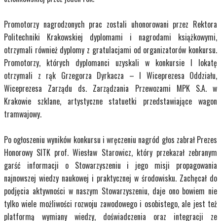
Promotorzy nagrodzonych prac zostali uhonorowani przez Rektora
Politechniki Krakowskiej dyplomami i nagrodami książkowymi,
otrzymali również dyplomy z gratulacjami od organizatorów konkursu.
Promotorzy, których dyplomanci uzyskali w konkursie I lokatę
otrzymali z rąk Grzegorza Dyrkacza – I Wiceprezesa Oddziału,
Wiceprezesa Zarządu ds. Zarządzania Przewozami MPK S.A. w
Krakowie szklane, artystyczne statuetki przedstawiające wagon
tramwajowy.
Po ogłoszeniu wyników konkursu i wręczeniu nagród głos zabrał Prezes
Honorowy SITK prof. Wiesław Starowicz, który przekazał zebranym
garść informacji o Stowarzyszeniu i jego misji propagowania
najnowszej wiedzy naukowej i praktycznej w środowisku. Zachęcał do
podjęcia aktywności w naszym Stowarzyszeniu, daje ono bowiem nie
tylko wiele możliwości rozwoju zawodowego i osobistego, ale jest też
platformą wymiany wiedzy, doświadczenia oraz integracji ze