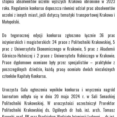
stopnia absolwentów uczelni wyższych Krakowa obronione w 2023
roku. Regulamin konkursu dopuszcza również udział prac absolwentów
uczelni z innych miast, jeśli dotyczą tematyki transportowej Krakowa i
Małopolski.
Do tegorocznej edycji konkursu zgłoszono łącznie 36 prac
inżynierskich i magisterskich: 24 prace z Politechniki Krakowskiej, 5
prac z Uniwersytetu Ekonomicznego w Krakowie, 5 prac z Akademii
Górniczo-Hutniczej i 2 prace z Uniwersytetu Rolniczego w Krakowie.
Prace dyplomowe oceniane były przez specjalistów – praktyków z
poszczególnych dziedzin, każdą pracę oceniało dwóch niezależnych
członków Kapituły Konkursu.
Uroczysta Gala ogłoszenia wyników konkursu i wręczenia nagród
laureatom odbyła się w dniu 20 maja 2024 r. w Sali Senackiej
Politechniki Krakowskiej. W uroczystości uczestniczył Prorektor
Politechniki Krakowskiej ds. Ogólnych dr hab. inż. arch. Tomasz
Kapecki, prof. PK oraz Prodziekan Wydziału Inżynierii Lądowej – dr inż.