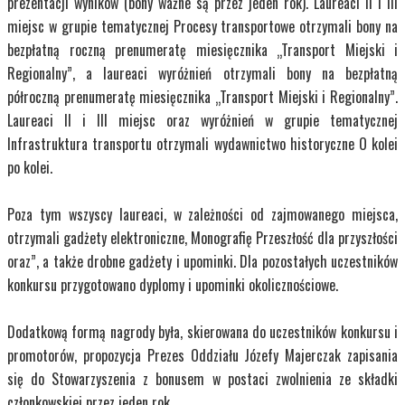
prezentacji wyników (bony ważne są przez jeden rok). Laureaci II i III
miejsc w grupie tematycznej Procesy transportowe otrzymali bony na
bezpłatną roczną prenumeratę miesięcznika „Transport Miejski i
Regionalny”, a laureaci wyróżnień otrzymali bony na bezpłatną
półroczną prenumeratę miesięcznika „Transport Miejski i Regionalny”.
Laureaci II i III miejsc oraz wyróżnień w grupie tematycznej
Infrastruktura transportu otrzymali wydawnictwo historyczne
O kolei
po kolei.
Poza tym wszyscy laureaci, w zależności od zajmowanego miejsca,
otrzymali gadżety elektroniczne, Monografię Przeszłość dla przyszłości
oraz”, a także drobne gadżety i upominki. Dla pozostałych uczestników
konkursu przygotowano dyplomy i upominki okolicznościowe.
Dodatkową formą nagrody była, skierowana do uczestników konkursu i
promotorów, propozycja Prezes Oddziału Józefy Majerczak zapisania
się do Stowarzyszenia z bonusem w postaci zwolnienia ze składki
członkowskiej przez jeden rok.