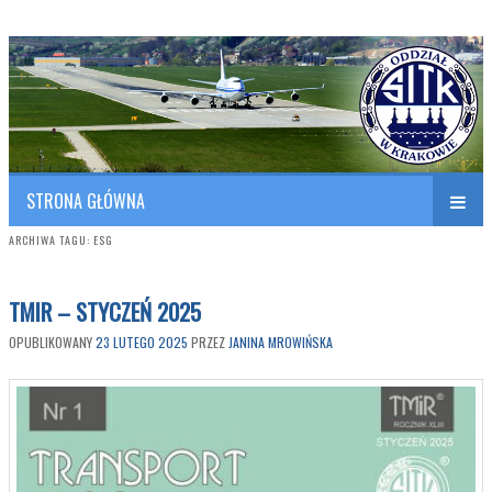
Polish Association of Engineers & Technicians of Transportation
SITK RP Oddział w KRAKOWIE
STRONA GŁÓWNA
ARCHIWA TAGU:
ESG
TMIR – STYCZEŃ 2025
OPUBLIKOWANY
23 LUTEGO 2025
PRZEZ
JANINA MROWIŃSKA