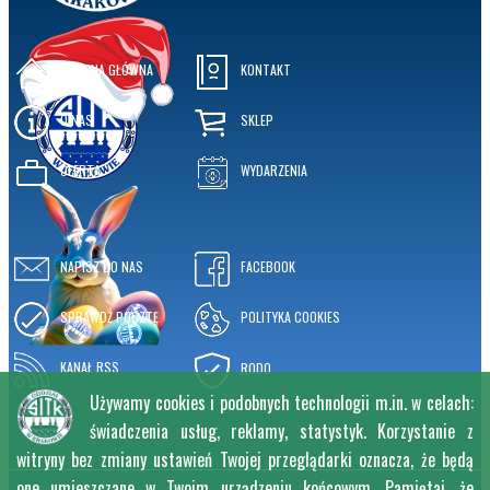
STRONA GŁÓWNA
KONTAKT
O NAS
SKLEP
OFERTA
WYDARZENIA
NAPISZ DO NAS
FACEBOOK
SPRAWDŹ POCZTĘ
POLITYKA COOKIES
KANAŁ RSS
RODO
Używamy cookies i podobnych technologii m.in. w celach:
świadczenia usług, reklamy, statystyk. Korzystanie z
witryny bez zmiany ustawień Twojej przeglądarki oznacza, że będą
one umieszczane w Twoim urządzeniu końcowym. Pamiętaj, że