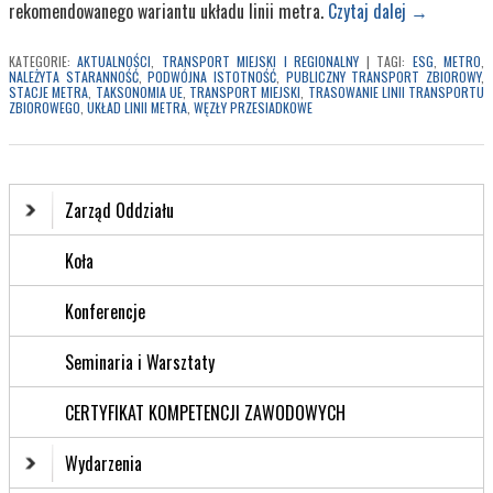
rekomendowanego wariantu układu linii metra.
Czytaj dalej
→
KATEGORIE:
AKTUALNOŚCI
,
TRANSPORT MIEJSKI I REGIONALNY
|
TAGI:
ESG
,
METRO
,
NALEŻYTA STARANNOŚĆ
,
PODWÓJNA ISTOTNOŚĆ
,
PUBLICZNY TRANSPORT ZBIOROWY
,
STACJE METRA
,
TAKSONOMIA UE
,
TRANSPORT MIEJSKI
,
TRASOWANIE LINII TRANSPORTU
ZBIOROWEGO
,
UKŁAD LINII METRA
,
WĘZŁY PRZESIADKOWE
Zarząd Oddziału
Koła
Konferencje
Seminaria i Warsztaty
CERTYFIKAT KOMPETENCJI ZAWODOWYCH
Wydarzenia