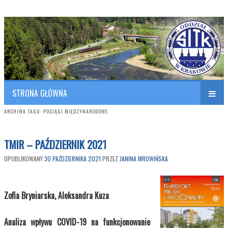
Polish Association of Engineers & Technicians of Transportation
SITK RP Oddział w KRAKOWIE
STRONA GŁÓWNA
ARCHIWA TAGU:
POCIĄGI MIĘDZYNARODOWE
TMIR – PAŹDZIERNIK 2021
OPUBLIKOWANY
30 PAŹDZIERNIKA 2021
PRZEZ
JANINA MROWIŃSKA
Zofia Bryniarska, Aleksandra Kuza
Analiza wpływu COVID-19 na funkcjonowanie