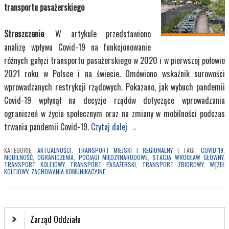
transportu pasażerskiego
Kup Teraz
25,00 zł
Streszczenie
: W artykule przedstawiono
analizę wpływu Covid-19 na funkcjonowanie
Transport Miejski i
różnych gałęzi transportu pasażerskiego w 2020 i w pierwszej połowie
Regionalny
2021 roku w Polsce i na świecie. Omówiono wskaźnik surowości
wprowadzanych restrykcji rządowych. Pokazano, jak wybuch pandemii
Covid-19 wpłynął na decyzje rządów dotyczące wprowadzania
ograniczeń w życiu społecznym oraz na zmiany w mobilności podczas
trwania pandemii Covid-19.
Czytaj dalej
→
KATEGORIE:
AKTUALNOŚCI
,
TRANSPORT MIEJSKI I REGIONALNY
|
TAGI:
COVID-19
,
MOBILNOŚĆ
,
OGRANICZENIA
,
POCIĄGI MIĘDZYNARODOWE
,
STACJA WROCŁAW GŁÓWNY
,
TRANSPORT KOLEJOWY
,
TRANSPORT PASAŻERSKI
,
TRANSPORT ZBIOROWY
,
WĘZEŁ
KOLEJOWY
,
ZACHOWANIA KOMUNIKACYJNE
Zarząd Oddziału