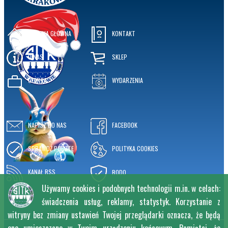
STRONA GŁÓWNA
KONTAKT
O NAS
SKLEP
OFERTA
WYDARZENIA
NAPISZ DO NAS
FACEBOOK
SPRAWDŹ POCZTĘ
POLITYKA COOKIES
KANAŁ RSS
RODO
Używamy cookies i podobnych technologii m.in. w celach:
świadczenia usług, reklamy, statystyk. Korzystanie z
witryny bez zmiany ustawień Twojej przeglądarki oznacza, że będą