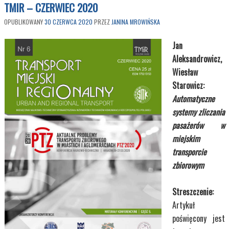
TMIR – CZERWIEC 2020
OPUBLIKOWANY
30 CZERWCA 2020
PRZEZ
JANINA MROWIŃSKA
Jan
Aleksandrowicz,
Wiesław
Starowicz:
Automatyczne
systemy zliczania
pasażerów w
miejskim
transporcie
zbiorowym
Streszczenie:
25,00 zł
Artykuł
poświęcony jest
Transport Miejski i Regionalny