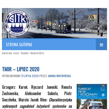
Polish Association of Engineers & Technicians of Transportation
SITK RP Oddział w KRAKOWIE
STRONA GŁÓWNA
ARCHIWA TAGU:
ŚRODKI TRANSPORTU
TMIR – LIPIEC 2020
OPUBLIKOWANY
31 LIPCA 2020
PRZEZ
JANINA MROWIŃSKA
Grzegorz Karoń
,
Ryszard Janecki
,
Renata
Żochowska
,
Aleksander Sobota
,
Piotr
Soczówka
,
Marcin Jacek Kłos:
Charakterystyka
wybranych zagadnień inżynierii systemów na