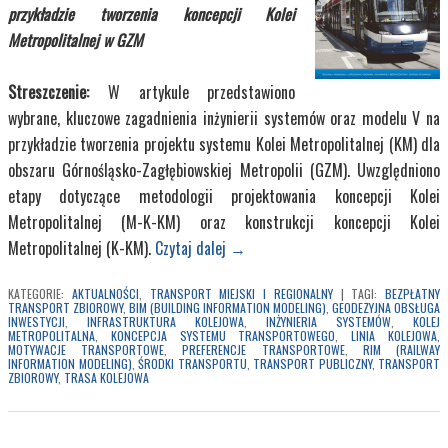
przykładzie tworzenia koncepcji Kolei
Metropolitalnej w GZM
Kup Teraz
25,00 zł
Streszczenie:
W artykule przedstawiono
Transport Miejski i
wybrane, kluczowe zagadnienia inżynierii systemów oraz modelu V na
Regionalny
przykładzie tworzenia projektu systemu Kolei Metropolitalnej (KM) dla
obszaru Górnośląsko-Zagłębiowskiej Metropolii (GZM). Uwzględniono
etapy dotyczące metodologii projektowania koncepcji Kolei
Metropolitalnej (M-K-KM) oraz konstrukcji koncepcji Kolei
Metropolitalnej (K-KM).
Czytaj dalej
→
KATEGORIE:
AKTUALNOŚCI
,
TRANSPORT MIEJSKI I REGIONALNY
|
TAGI:
BEZPŁATNY
TRANSPORT ZBIOROWY
,
BIM (BUILDING INFORMATION MODELING)
,
GEODEZYJNA OBSŁUGA
INWESTYCJI
,
INFRASTRUKTURA KOLEJOWA
,
INŻYNIERIA SYSTEMÓW
,
KOLEJ
METROPOLITALNA
,
KONCEPCJA SYSTEMU TRANSPORTOWEGO
,
LINIA KOLEJOWA
,
MOTYWACJE TRANSPORTOWE
,
PREFERENCJE TRANSPORTOWE
,
RIM (RAILWAY
INFORMATION MODELING)
,
ŚRODKI TRANSPORTU
,
TRANSPORT PUBLICZNY
,
TRANSPORT
ZBIOROWY
,
TRASA KOLEJOWA