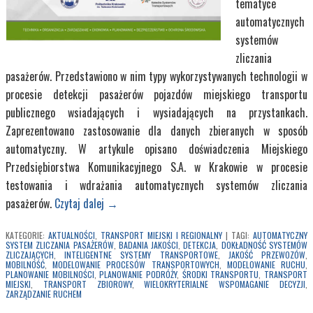
tematyce
automatycznych
Kup Teraz
systemów
zliczania
pasażerów. Przedstawiono w nim typy wykorzystywanych technologii w
procesie detekcji pasażerów pojazdów miejskiego transportu
publicznego wsiadających i wysiadających na przystankach.
Zaprezentowano zastosowanie dla danych zbieranych w sposób
automatyczny. W artykule opisano doświadczenia Miejskiego
Przedsiębiorstwa Komunikacyjnego S.A. w Krakowie w procesie
testowania i wdrażania automatycznych systemów zliczania
pasażerów.
Czytaj dalej
→
KATEGORIE:
AKTUALNOŚCI
,
TRANSPORT MIEJSKI I REGIONALNY
|
TAGI:
AUTOMATYCZNY
SYSTEM ZLICZANIA PASAŻERÓW
,
BADANIA JAKOŚCI
,
DETEKCJA
,
DOKŁADNOŚĆ SYSTEMÓW
ZLICZAJĄCYCH
,
INTELIGENTNE SYSTEMY TRANSPORTOWE
,
JAKOŚĆ PRZEWOZÓW
,
MOBILNOŚĆ
,
MODELOWANIE PROCESÓW TRANSPORTOWYCH
,
MODELOWANIE RUCHU
,
PLANOWANIE MOBILNOŚCI
,
PLANOWANIE PODRÓŻY
,
ŚRODKI TRANSPORTU
,
TRANSPORT
MIEJSKI
,
TRANSPORT ZBIOROWY
,
WIELOKRYTERIALNE WSPOMAGANIE DECYZJI
,
ZARZĄDZANIE RUCHEM