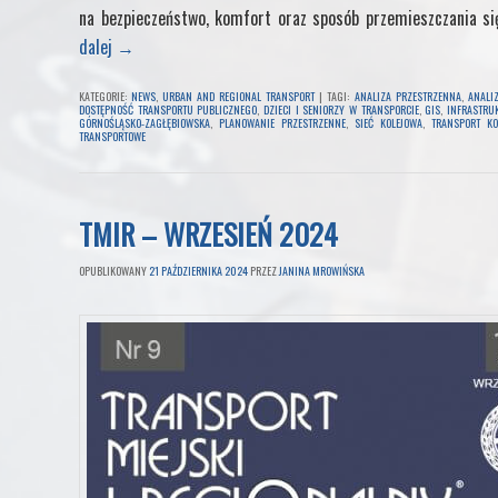
na bezpieczeństwo, komfort oraz sposób przemieszczania si
dalej
→
KATEGORIE:
NEWS
,
URBAN AND REGIONAL TRANSPORT
|
TAGI:
ANALIZA PRZESTRZENNA
,
ANALI
DOSTĘPNOŚĆ TRANSPORTU PUBLICZNEGO
,
DZIECI I SENIORZY W TRANSPORCIE
,
GIS
,
INFRASTRU
GÓRNOŚLĄSKO-ZAGŁĘBIOWSKA
,
PLANOWANIE PRZESTRZENNE
,
SIEĆ KOLEJOWA
,
TRANSPORT KO
TRANSPORTOWE
TMIR – WRZESIEŃ 2024
OPUBLIKOWANY
21 PAŹDZIERNIKA 2024
PRZEZ
JANINA MROWIŃSKA