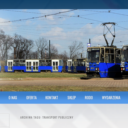
hnicians of Transportation
w KRAKOWIE
O NAS
OFERTA
KONTAKT
SKLEP
RODO
WYDARZENIA
ARCHIWA TAGU:
TRANSPORT PUBLICZNY