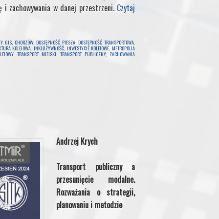
ę i zachowywania w danej przestrzeni.
Czytaj
ZY GIS
,
CHORZÓW
,
DOSTĘPNOŚĆ PIESZA
,
DOSTĘPNOŚĆ TRANSPORTOWA
,
KTURA KOLEJOWA
,
INKLUZYWNOŚĆ
,
INWESTYCJE KOLEJOWE
,
METROPOLIA
LEJOWY
,
TRANSPORT MIEJSKI
,
TRANSPORT PUBLICZNY
,
ZACHOWANIA
Andrzej Krych
Transport publiczny a
przesunięcie modalne.
Rozważania o strategii,
planowaniu i metodzie