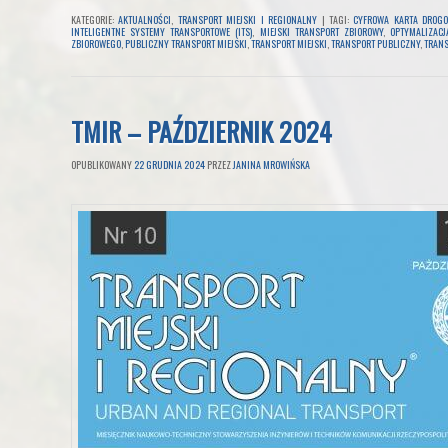
KATEGORIE:
AKTUALNOŚCI
,
TRANSPORT MIEJSKI I REGIONALNY
|
TAGI:
CYFROWA KARTA DROG
INTELIGENTNE SYSTEMY TRANSPORTOWE (ITS)
,
MIEJSKI TRANSPORT ZBIOROWY
,
OPTYMALIZACJ
ZBIOROWEGO
,
PUBLICZNY TRANSPORT MIEJSKI
,
TRANSPORT MIEJSKI
,
TRANSPORT PUBLICZNY
,
TRANS
TMIR – PAŹDZIERNIK 2024
OPUBLIKOWANY
22 GRUDNIA 2024
PRZEZ
JANINA MROWIŃSKA