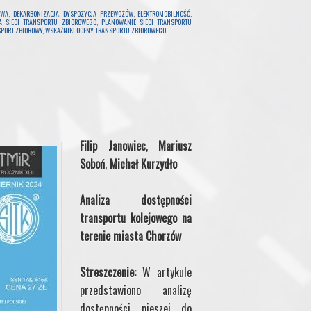
OWA
,
DEKARBONIZACJA
,
DYSPOZYCJA PRZEWOZÓW
,
ELEKTROMOBILNOŚĆ
,
A SIECI TRANSPORTU ZBIOROWEGO
,
PLANOWANIE SIECI TRANSPORTU
PORT ZBIOROWY
,
WSKAŹNIKI OCENY TRANSPORTU ZBIOROWEGO
Filip Janowiec
,
Mariusz
Soboń
,
Michał Kurzydło
Analiza dostępności
transportu kolejowego na
terenie miasta Chorzów
Streszczenie:
W artykule
przedstawiono analizę
dostępności pieszej do