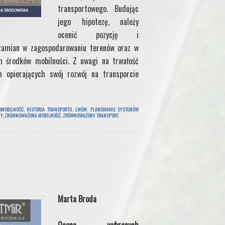
transportowego. Budując
jego hipotezę, należy
ocenić pozycję i
 zamian w zagospodarowaniu terenów oraz w
ch środków mobilności. Z uwagi na trwałość
 opierających swój rozwój na transporcie
→
OMOBILNOŚĆ
,
HISTORIA TRANSPORTU
,
LWÓW
,
PLANOWANIE SYSTEMÓW
NY
,
ZRÓWNOWAŻONA MOBILNOŚĆ
,
ZRÓWNOWAŻONY TRANSPORT
Marta Broda