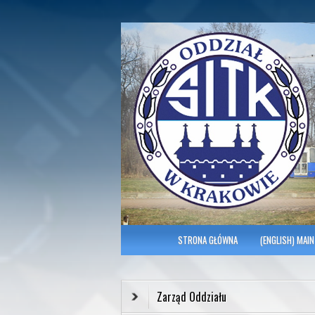
Polish Association of Engineers & Tec
SITK RP Oddział 
MENU GŁÓWNE
STRONA GŁÓWNA
(ENGLISH) MAIN
Zarząd Oddziału