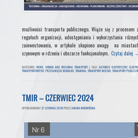
możliwości transportu publicznego. Wiąże się z procesem
regułach organizacji, udostępniania i wykorzystania różny
zainwestowania, w artykule skupiono uwagę na miastach
szynowym w rdzeniu i obszarze funkcjonalnym.
Czytaj dalej
KATEGORIE:
NEWS
,
URBAN AND REGIONAL TRANSPORT
|
TAGI:
AUTOBUS ELEKTRYCZNY
,
ELEKTR
TRANSPORTOWYCH
,
PRZESUNIĘCIE MODALNE
,
TRAMWAJ
,
TRANSPORT MIEJSKI
,
TRANSPORT PUBLICZ
TMIR – CZERWIEC 2024
OPUBLIKOWANY
27 CZERWCA 2024
PRZEZ
JANINA MROWIŃSKA