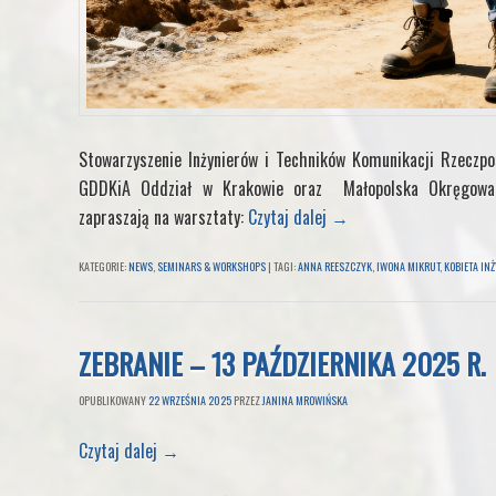
Stowarzyszenie Inżynierów i Techników Komunikacji Rzeczpos
GDDKiA Oddział w Krakowie oraz Małopolska Okręgowa 
zapraszają na warsztaty:
Czytaj dalej
→
KATEGORIE:
NEWS
,
SEMINARS & WORKSHOPS
|
TAGI:
ANNA REESZCZYK
,
IWONA MIKRUT
,
KOBIETA IN
ZEBRANIE – 13 PAŹDZIERNIKA 2025 R.
OPUBLIKOWANY
22 WRZEŚNIA 2025
PRZEZ
JANINA MROWIŃSKA
Czytaj dalej
→