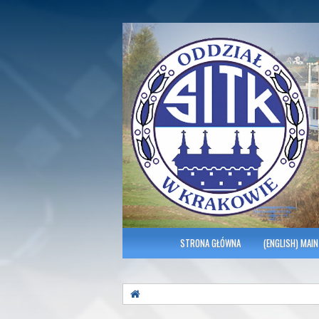
Polish Association of Engineers & Tec
SITK RP Oddział 
MENU GŁÓWNE
STRONA GŁÓWNA
(ENGLISH) MAIN