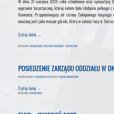
W dniu 31 sierpnia 2025 roku członkowie oraz sympatycy O
wyprawie turystycznej, której celem było zdobycie jednego z 
Giewontu. Przypominający od strony Zakopanego leżącego n
uważany jest jako masyw górski, który w całości leży w Tatrac
Czytaj dalej
→
KATEGORIE:
AKTUALNOŚCI
,
WYJAZDY NAUKOWO - TECHNICZNE
POSIEDZENIE ZARZĄDU ODDZIAŁU W DN
OPUBLIKOWANY
5 WRZEŚNIA 2025
PRZEZ
JANINA MROWIŃSKA
Czytaj dalej
→
KATEGORIE:
POSIEDZENIA