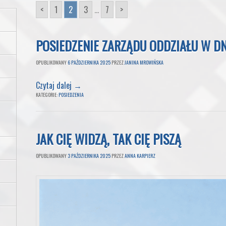
<
1
2
3
...
7
>
POSIEDZENIE ZARZĄDU ODDZIAŁU W DN
OPUBLIKOWANY
6 PAŹDZIERNIKA 2025
PRZEZ
JANINA MROWIŃSKA
Czytaj dalej
→
KATEGORIE:
POSIEDZENIA
JAK CIĘ WIDZĄ, TAK CIĘ PISZĄ
OPUBLIKOWANY
3 PAŹDZIERNIKA 2025
PRZEZ
ANNA KARPIERZ