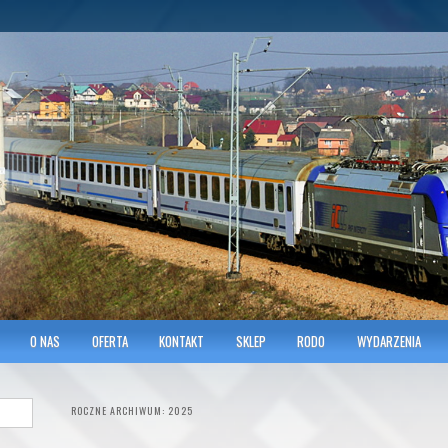
hnicians of Transportation
w KRAKOWIE
O NAS
OFERTA
KONTAKT
SKLEP
RODO
WYDARZENIA
ROCZNE ARCHIWUM:
2025