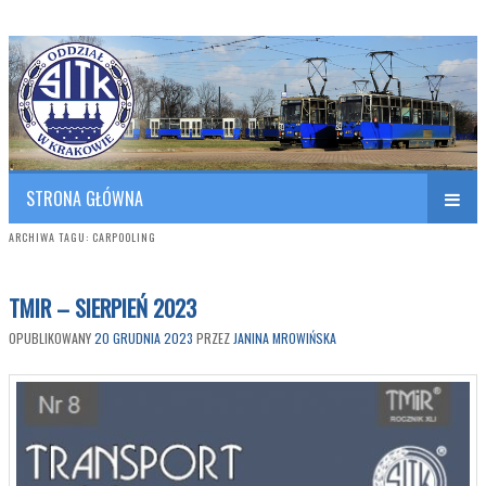
Polish Association of Engineers & Technicians of Transportation
SITK RP Oddział w KRAKOWIE
STRONA GŁÓWNA
ARCHIWA TAGU:
CARPOOLING
TMIR – SIERPIEŃ 2023
OPUBLIKOWANY
20 GRUDNIA 2023
PRZEZ
JANINA MROWIŃSKA