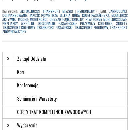
KATEGORIE:
AKTUALNOŚCI
,
TRANSPORT MIEJSKI I REGIONALNY
|
TAGI:
CARPOOLING
,
DOFINANSOWANIE
,
JAKOŚĆ POWIETRZA
,
JELENIA GÓRA
,
KOLEJ PASAŻERSKA
,
MOBILNOŚĆ
AKTYWNA
,
MODELE MOBILNOŚCI
,
OBSZAR FUNKCJONALNY
,
PLATFORMY MOBILNOŚCIOWE
,
PRZEJAZDY WSPÓLNE
,
REGIONALNE PASAŻERSKIE PRZEWOZY KOLEJOWE
,
SUDETY
,
TRANSPORT KOLEJOWY
,
TRANSPORT PASAŻERSKI
,
TRANSPORT ZBIOROWY
,
TRANSPORT
ZRÓWNOWAŻONY
Zarząd Oddziału
Koła
Konferencje
Seminaria i Warsztaty
CERTYFIKAT KOMPETENCJI ZAWODOWYCH
Wydarzenia