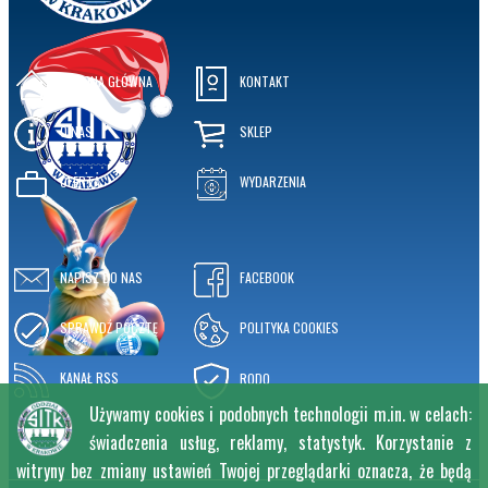
STRONA GŁÓWNA
KONTAKT
O NAS
SKLEP
OFERTA
WYDARZENIA
NAPISZ DO NAS
FACEBOOK
SPRAWDŹ POCZTĘ
POLITYKA COOKIES
KANAŁ RSS
RODO
Używamy cookies i podobnych technologii m.in. w celach:
świadczenia usług, reklamy, statystyk. Korzystanie z
witryny bez zmiany ustawień Twojej przeglądarki oznacza, że będą