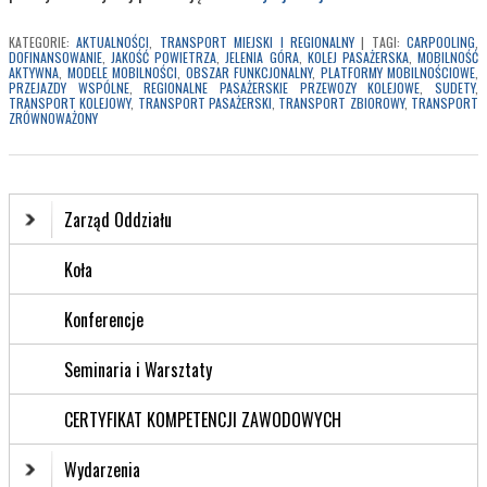
KATEGORIE:
AKTUALNOŚCI
,
TRANSPORT MIEJSKI I REGIONALNY
|
TAGI:
CARPOOLING
,
DOFINANSOWANIE
,
JAKOŚĆ POWIETRZA
,
JELENIA GÓRA
,
KOLEJ PASAŻERSKA
,
MOBILNOŚĆ
AKTYWNA
,
MODELE MOBILNOŚCI
,
OBSZAR FUNKCJONALNY
,
PLATFORMY MOBILNOŚCIOWE
,
PRZEJAZDY WSPÓLNE
,
REGIONALNE PASAŻERSKIE PRZEWOZY KOLEJOWE
,
SUDETY
,
TRANSPORT KOLEJOWY
,
TRANSPORT PASAŻERSKI
,
TRANSPORT ZBIOROWY
,
TRANSPORT
ZRÓWNOWAŻONY
Zarząd Oddziału
Koła
Konferencje
Seminaria i Warsztaty
CERTYFIKAT KOMPETENCJI ZAWODOWYCH
Wydarzenia