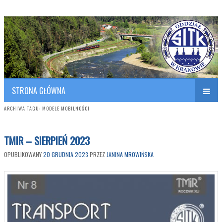
Polish Association of Engineers & Technicians of Transportation
SITK RP Oddział w KRAKOWIE
STRONA GŁÓWNA
ARCHIWA TAGU:
MODELE MOBILNOŚCI
TMIR – SIERPIEŃ 2023
OPUBLIKOWANY
20 GRUDNIA 2023
PRZEZ
JANINA MROWIŃSKA