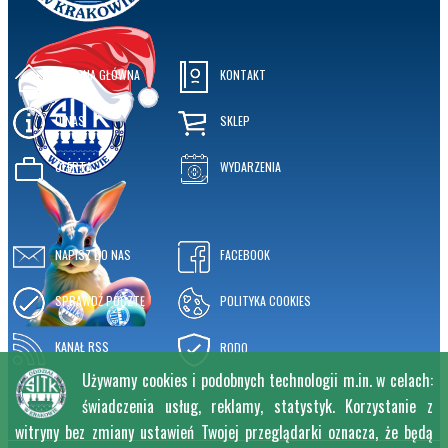
STRONA GŁÓWNA
KONTAKT
O NAS
SKLEP
OFERTA
WYDARZENIA
NAPISZ DO NAS
FACEBOOK
SPRAWDŹ POCZTĘ
POLITYKA COOKIES
KANAŁ RSS
RODO
Używamy cookies i podobnych technologii m.in. w celach:
świadczenia usług, reklamy, statystyk. Korzystanie z
witryny bez zmiany ustawień Twojej przeglądarki oznacza, że będą