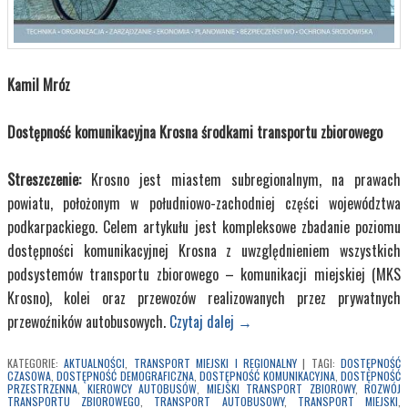
Kamil Mróz
Dostępność komunikacyjna Krosna środkami transportu zbiorowego
Streszczenie:
Krosno jest miastem subregionalnym, na prawach
powiatu, położonym w południowo-zachodniej części województwa
podkarpackiego. Celem artykułu jest kompleksowe zbadanie poziomu
dostępności komunikacyjnej Krosna z uwzględnieniem wszystkich
podsystemów transportu zbiorowego – komunikacji miejskiej (MKS
Krosno), kolei oraz przewozów realizowanych przez prywatnych
przewoźników autobusowych.
Czytaj dalej
→
KATEGORIE:
AKTUALNOŚCI
,
TRANSPORT MIEJSKI I REGIONALNY
|
TAGI:
DOSTĘPNOŚĆ
CZASOWA
,
DOSTĘPNOŚĆ DEMOGRAFICZNA
,
DOSTĘPNOŚĆ KOMUNIKACYJNA
,
DOSTĘPNOŚĆ
PRZESTRZENNA
,
KIEROWCY AUTOBUSÓW
,
MIEJSKI TRANSPORT ZBIOROWY
,
ROZWÓJ
TRANSPORTU ZBIOROWEGO
,
TRANSPORT AUTOBUSOWY
,
TRANSPORT MIEJSKI
,