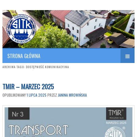
Polish Association of Engineers & Technicians of Transportation
SITK RP Oddział w KRAKOWIE
STRONA GŁÓWNA
ARCHIWA TAGU:
DOSTĘPNOŚĆ KOMUNIKACYJNA
TMIR – MARZEC 2025
OPUBLIKOWANY
1 LIPCA 2025
PRZEZ
JANINA MROWIŃSKA