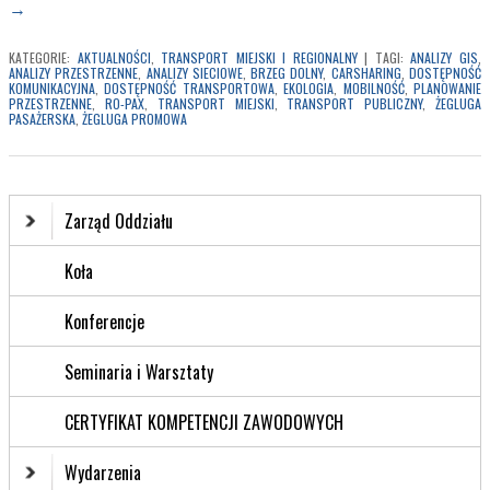
→
KATEGORIE:
AKTUALNOŚCI
,
TRANSPORT MIEJSKI I REGIONALNY
|
TAGI:
ANALIZY GIS
,
ANALIZY PRZESTRZENNE
,
ANALIZY SIECIOWE
,
BRZEG DOLNY
,
CARSHARING
,
DOSTĘPNOŚĆ
KOMUNIKACYJNA
,
DOSTĘPNOŚĆ TRANSPORTOWA
,
EKOLOGIA
,
MOBILNOŚĆ
,
PLANOWANIE
PRZESTRZENNE
,
RO-PAX
,
TRANSPORT MIEJSKI
,
TRANSPORT PUBLICZNY
,
ŻEGLUGA
PASAŻERSKA
,
ŻEGLUGA PROMOWA
Zarząd Oddziału
Koła
Konferencje
Seminaria i Warsztaty
CERTYFIKAT KOMPETENCJI ZAWODOWYCH
Wydarzenia