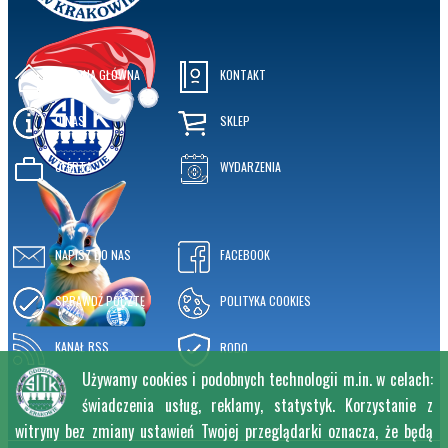
STRONA GŁÓWNA
KONTAKT
O NAS
SKLEP
OFERTA
WYDARZENIA
NAPISZ DO NAS
FACEBOOK
SPRAWDŹ POCZTĘ
POLITYKA COOKIES
KANAŁ RSS
RODO
Używamy cookies i podobnych technologii m.in. w celach:
świadczenia usług, reklamy, statystyk. Korzystanie z
witryny bez zmiany ustawień Twojej przeglądarki oznacza, że będą