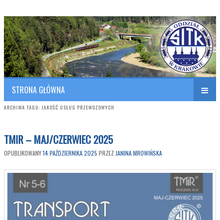
Polish Association of Engineers & Technicians of Transportation
SITK RP Oddział w KRAKOWIE
STRONA GŁÓWNA
ARCHIWA TAGU:
JAKOŚĆ USŁUG PRZEWOZOWYCH
TMIR – MAJ/CZERWIEC 2025
OPUBLIKOWANY
14 PAŹDZIERNIKA 2025
PRZEZ
JANINA MROWIŃSKA