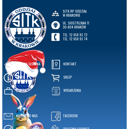
SITK RP ODDZIAŁ
W KRAKOWIE
UL. SIOSTRZANA 11
30-804 KRAKÓW
TEL. 12 658 93 72
TEL. 12 658 93 74
STRONA GŁÓWNA
KONTAKT
O NAS
SKLEP
OFERTA
WYDARZENIA
NAPISZ DO NAS
FACEBOOK