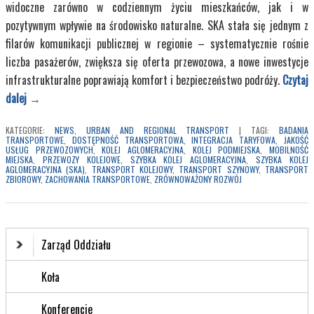
widoczne zarówno w codziennym życiu mieszkańców, jak i w
pozytywnym wpływie na środowisko naturalne. SKA stała się jednym z
filarów komunikacji publicznej w regionie – systematycznie rośnie
liczba pasażerów, zwiększa się oferta przewozowa, a nowe inwestycje
infrastrukturalne poprawiają komfort i bezpieczeństwo podróży.
Czytaj
dalej
→
KATEGORIE:
NEWS
,
URBAN AND REGIONAL TRANSPORT
|
TAGI:
BADANIA
TRANSPORTOWE
,
DOSTĘPNOŚĆ TRANSPORTOWA
,
INTEGRACJA TARYFOWA
,
JAKOŚĆ
USŁUG PRZEWOZOWYCH
,
KOLEJ AGLOMERACYJNA
,
KOLEJ PODMIEJSKA
,
MOBILNOŚĆ
MIEJSKA
,
PRZEWOZY KOLEJOWE
,
SZYBKA KOLEJ AGLOMERACYJNA
,
SZYBKA KOLEJ
AGLOMERACYJNA (SKA)
,
TRANSPORT KOLEJOWY
,
TRANSPORT SZYNOWY
,
TRANSPORT
ZBIOROWY
,
ZACHOWANIA TRANSPORTOWE
,
ZRÓWNOWAŻONY ROZWÓJ
Zarząd Oddziału
Koła
Konferencje