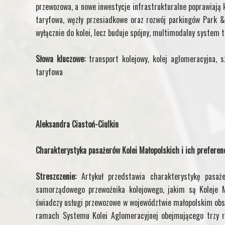
przewozowa, a nowe inwestycje infrastrukturalne poprawiają 
taryfowa, węzły przesiadkowe oraz rozwój parkingów Park & 
wyłącznie do kolei, lecz buduje spójny, multimodalny system 
Słowa kluczowe:
transport kolejowy,
kolej aglomeracyjna, s
taryfowa
Aleksandra Ciastoń-Ciulkin
Charakterystyka pasażerów Kolei Małopolskich i ich preferenc
Streszczenie:
Artykuł przedstawia charakterystykę pasaż
samorządowego przewoźnika kolejowego, jakim są Koleje Ma
świadczy usługi przewozowe w województwie małopolskim obsł
ramach Systemu Kolei Aglomeracyjnej obejmującego trzy re