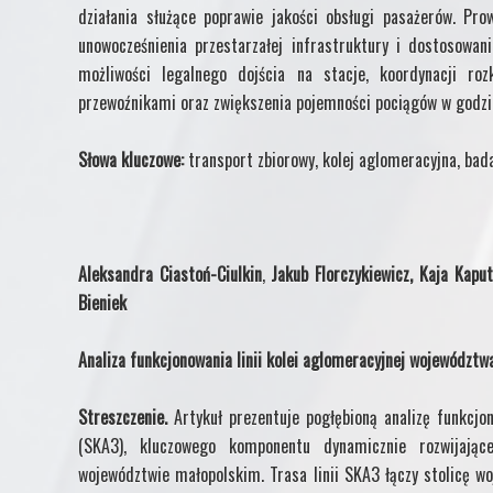
działania służące poprawie jakości obsługi pasażerów. Pr
unowocześnienia przestarzałej infrastruktury i dostosowan
możliwości legalnego dojścia na stacje, koordynacji roz
przewoźnikami oraz zwiększenia pojemności pociągów w godzin
Słowa kluczowe:
transport zbiorowy, kolej aglomeracyjna, bad
Aleksandra Ciastoń-Ciulkin
,
Jakub Florczykiewicz,
Kaja Kaput
Bieniek
Analiza funkcjonowania linii kolei aglomeracyjnej województ
Streszczenie.
Artykuł prezentuje pogłębioną analizę funkcjon
(SKA3), kluczowego komponentu dynamicznie rozwijają
województwie małopolskim. Trasa linii SKA3 łączy stolicę w