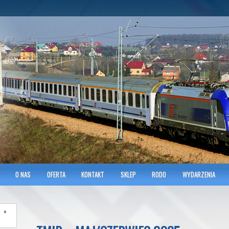
hnicians of Transportation
w KRAKOWIE
O NAS
OFERTA
KONTAKT
SKLEP
RODO
WYDARZENIA
»