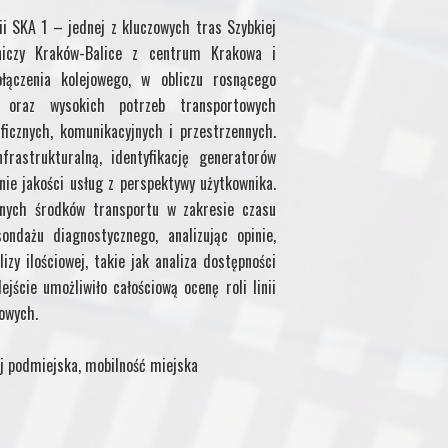
ii SKA 1 – jednej z kluczowych tras Szybkiej
tniczy Kraków-Balice z centrum Krakowa i
łączenia kolejowego, w obliczu rosnącego
y oraz wysokich potrzeb transportowych
cznych, komunikacyjnych i przestrzennych.
frastrukturalną, identyfikację generatorów
nie jakości usług z perspektywy użytkownika.
nych środków transportu w zakresie czasu
dażu diagnostycznego, analizując opinie,
izy ilościowej, takie jak analiza dostępności
jście umożliwiło całościową ocenę roli linii
jowych.
ej podmiejska, mobilność miejska