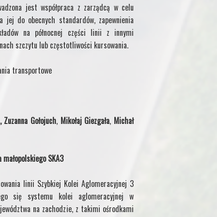
owadzona jest współpraca z zarządcą w celu
ia jej do obecnych standardów, zapewnienia
kładów na północnej części linii z innymi
ach szczytu lub częstotliwości kursowania.
ania transportowe
,
Zuzanna Gołojuch
,
Mikołaj Giezgała
,
Michał
wa małopolskiego SKA3
owania linii Szybkiej Kolei Aglomeracyjnej 3
cego się systemu kolei aglomeracyjnej w
ojewództwa na zachodzie, z takimi ośrodkami