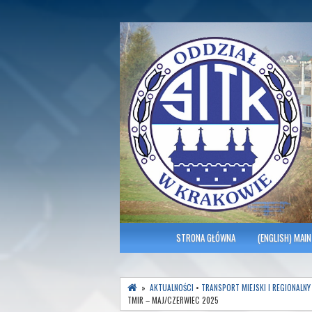
Polish Association of Engineers & Tec
SITK RP Oddział 
MENU GŁÓWNE
STRONA GŁÓWNA
(ENGLISH) MAIN
»
AKTUALNOŚCI
•
TRANSPORT MIEJSKI I REGIONALNY
TMIR – MAJ/CZERWIEC 2025