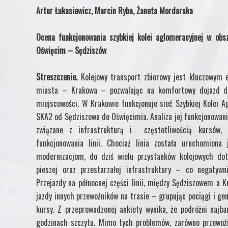
Artur Łukasiewicz, Marcin Ryba, Żaneta Mordarska
Ocena funkcjonowania szybkiej kolei aglomeracyjnej w obs
Oświęcim – Sędziszów
Streszczenie.
Kolejowy transport zbiorowy jest kluczowy
miasta – Krakowa – pozwalając na komfortowy dojazd d
miejscowości. W Krakowie funkcjonuje sieć Szybkiej Kolei Ag
SKA2 od Sędziszowa do Oświęcimia. Analiza jej funkcjonowan
związane z infrastrukturą i częstotliwością kursów,
funkcjonowania linii. Chociaż linia została uruchomion
modernizacjom, do dziś wielu przystanków kolejowych doty
pieszej oraz przestarzałej infrastruktury – co negatyw
Przejazdy na północnej części linii, między Sędziszowem a
jazdy innych przewoźników na trasie – grupując pociągi i gen
kursy. Z przeprowadzonej ankiety wynika, że podróżni najba
godzinach szczytu. Mimo tych problemów, zarówno przewoźni