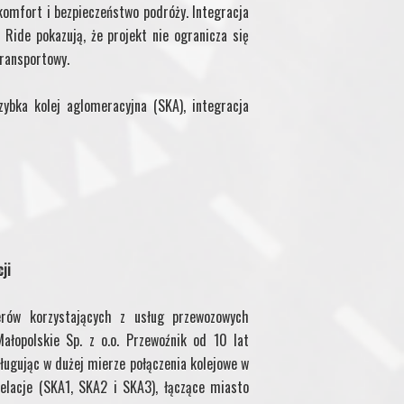
komfort i bezpieczeństwo podróży.
Integracja
Ride pokazują, że projekt nie ogranicza się
transportowy.
zybka kolej aglomeracyjna (SKA), integracja
ji
erów korzystających z usług przewozowych
łopolskie Sp. z o.o. Przewoźnik od 10 lat
ugując w dużej mierze połączenia kolejowe w
lacje (SKA1, SKA2 i SKA3), łączące miasto