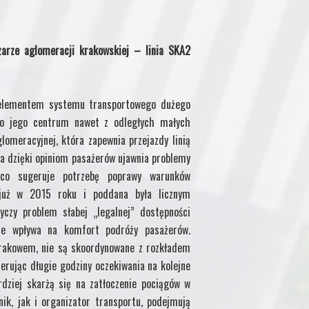
zarze aglomeracji krakowskiej – linia SKA2
m elementem systemu transportowego dużego
o jego centrum nawet z odległych małych
lomeracyjnej, która zapewnia przejazdy linią
ia dzięki opiniom pasażerów ujawnia problemy
 co sugeruje potrzebę poprawy warunków
a już w 2015 roku i poddana była licznym
czy problem słabej „legalnej” dostępności
nie wpływa na komfort podróży pasażerów.
 Krakowem, nie są skoordynowane z rozkładem
erując długie godziny oczekiwania na kolejne
rdziej skarżą się na zatłoczenie pociągów w
k, jak i organizator transportu, podejmują