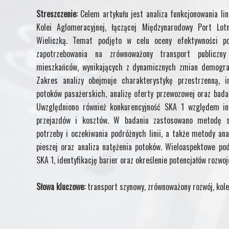
Streszczenie:
Celem artykułu jest analiza funkcjonowania lin
Kolei Aglomeracyjnej, łączącej Międzynarodowy Port Lo
Wieliczką. Temat podjęto w celu oceny efektywności po
zapotrzebowania na zrównoważony transport publiczn
mieszkańców, wynikających z dynamicznych zmian demografi
Zakres analizy obejmuje charakterystykę przestrzenną, in
potoków pasażerskich, analizę oferty przewozowej oraz bada
Uwzględniono również konkurencyjność SKA 1 względem in
przejazdów i kosztów. W badaniu zastosowano metodę son
potrzeby i oczekiwania podróżnych linii, a także metody anal
pieszej oraz analiza natężenia potoków. Wieloaspektowe pode
SKA 1, identyfikację barier oraz określenie potencjałów rozwo
Słowa kluczowe:
transport szynowy, zrównoważony rozwój, kol