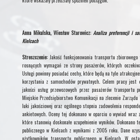
które wskazały przedziały spóźnień pociągów.
Anna Mikulska, Wiesław Starowicz:
Analiza preferencji i s
Kielcach
Streszczenie:
Jakość funkcjonowania transportu zbiorowego
rosnących wymagań ze strony pasażerów, których oczekiwan
Usługi powinny posiadać cechy, które będą na tyle atrakcyjne 
korzystania z samochodów prywatnych. Celem pracy jest oc
jakości usług przewozowych przez pasażerów transportu pu
Miejskie Przedsiębiorstwo Komunikacji na zlecenie Zarządu 
luki jakościowej oraz ogólnego stopnia zadowolenia respon
ankietowych. Oceny tej dokonano w oparciu o wywiad wraz 
które stanowią doskonałe uzupełnienie wyników. Dokonano t
publicznego w Kielcach z wynikami z 2005 roku. Dane uzy
użytkowników transportu publicznego w Kielcach. W osta