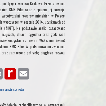
o politykę rowerową Krakowa. Przedstawiono
jskich KMK Bike wraz z opisem jej rozwoju.
wypożyczalni rowerów miejskich w Polsce.
ych wypożyczeń w sezonie 2014, uzyskanych od
e (ZIKiT). Na podstawie analiz oszacowano
iesiącach, dniach tygodnia oraz godzinach
zasów korzystania z roweru. Wskazano również
 systemu KMK Bike. W podsumowaniu zwrócono
 oraz zaznaczono potrzebę ciągłego rozwoju
P
R
E
r
e
m
EDNI ODNOŚNIK DO TREŚCI
.
i
d
a
skaPodejście probabilistyczne w wyznaczaniu