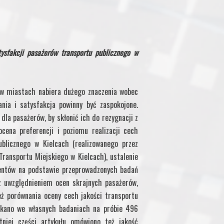
atysfakcji pasażerów transportu publicznego w
 w miastach nabiera dużego znaczenia wobec
ia i satysfakcja powinny być zaspokojone.
dla pasażerów, by skłonić ich do rezygnacji z
ena preferencji i poziomu realizacji cech
blicznego w Kielcach (realizowanego przez
Transportu Miejskiego w Kielcach), ustalenie
dentów na podstawie przeprowadzonych badań
z uwzględnieniem ocen skrajnych pasażerów,
eż porównania oceny cech jakości transportu
skano we własnych badaniach na próbie 496
tniej części artykułu omówiono też jakość