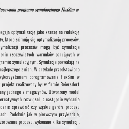
stosowania programu symulacyjnego FlexSim w
egają optymalizację jako szansę na redukcję
y, które zajmują się optymalizacją procesów.
tymalizacji procesów mogą być symulacje
eniu rzeczywistych warunków panujących w
gramie symulacyjnym. Symulacje pozwalają na
najlepszego z nich. W artykule przedstawiono
wykorzystaniem oprogramowania FlexSim w
 projekt realizowany był w firmie Beiersdorf
owany jednego z magazynów. Utworzony model
ternatywnych rozwiązań, a następnie wybranie
zadanie sprawdzić czy wąskie gardła procesu
ach. Podobnie jak w pierwszym przykładzie,
orowaniu procesu, wykonano kilka symulacji,