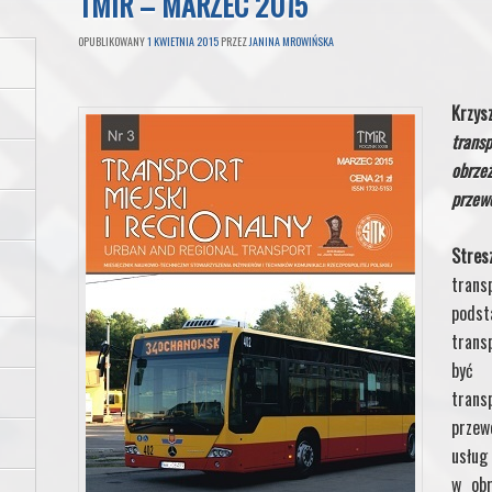
TMIR – MARZEC 2015
OPUBLIKOWANY
1 KWIETNIA 2015
PRZEZ
JANINA MROWIŃSKA
Krzy
trans
obrz
przew
Stre
tran
podst
trans
być 
trans
przew
usług
w obr