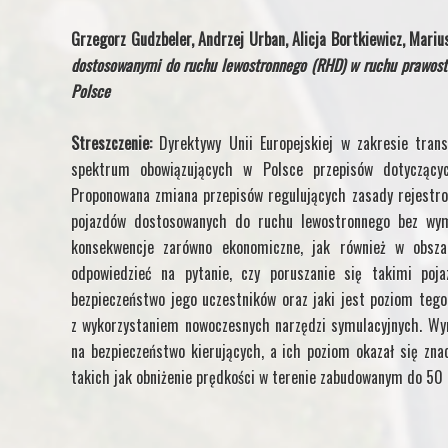
Grzegorz Gudzbeler, Andrzej Urban,
Alicja Bortkiewicz, Mari
dostosowanymi do ruchu lewostronnego (RHD) w ruchu prawos
Polsce
Streszczenie:
Dyrektywy Unii Europejskiej w zakresie tra
spektrum obowiązujących w Polsce przepisów dotycząc
Proponowana zmiana przepisów regulujących zasady rejestro
pojazdów dostosowanych do ruchu lewostronnego bez wym
konsekwencje zarówno ekonomiczne, jak również w obsza
odpowiedzieć na pytanie, czy poruszanie się takimi po
bezpieczeństwo jego uczestników oraz jaki jest poziom teg
z wykorzystaniem nowoczesnych narzędzi symulacyjnych. Wy
na bezpieczeństwo kierujących, a ich poziom okazał się zna
takich jak obniżenie prędkości w terenie zabudowanym do 50