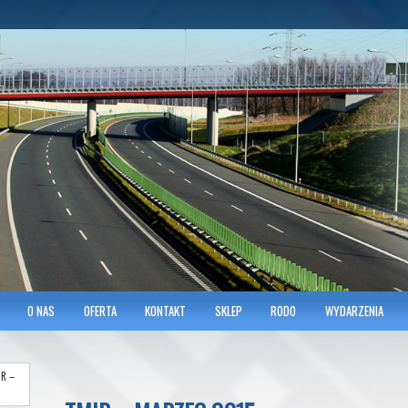
hnicians of Transportation
w KRAKOWIE
O NAS
OFERTA
KONTAKT
SKLEP
RODO
WYDARZENIA
R –