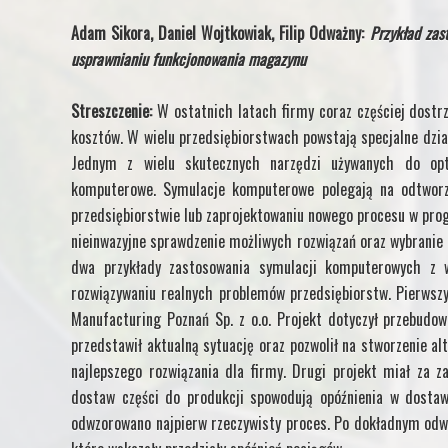
Adam Sikora, Daniel Wojtkowiak, Filip Odważny:
Przykład za
usprawnianiu funkcjonowania magazynu
Streszczenie:
W ostatnich latach firmy coraz częściej dostrz
kosztów. W wielu przedsiębiorstwach powstają specjalne dział
Jednym z wielu skutecznych narzędzi używanych do op
komputerowe. Symulacje komputerowe polegają na odtworz
przedsiębiorstwie lub zaprojektowaniu nowego procesu w pro
nieinwazyjne sprawdzenie możliwych rozwiązań oraz wybranie 
dwa przykłady zastosowania symulacji komputerowych z 
rozwiązywaniu realnych problemów przedsiębiorstw. Pierwszy
Manufacturing Poznań Sp. z o.o. Projekt dotyczył przebud
przedstawił aktualną sytuację oraz pozwolił na stworzenie al
najlepszego rozwiązania dla firmy. Drugi projekt miał za 
dostaw części do produkcji spowodują opóźnienia w dostaw
odwzorowano najpierw rzeczywisty proces. Po dokładnym odwz