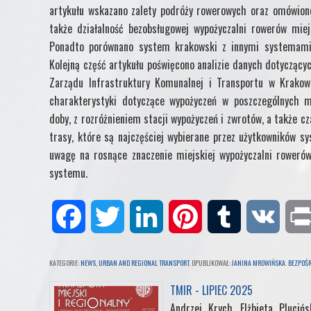
artykułu wskazano zalety podróży rowerowych oraz omówion
także działalność bezobsługowej wypożyczalni rowerów mie
Ponadto porównano system krakowski z innymi systemami 
Kolejną część artykułu poświęcono analizie danych dotycząc
Zarządu Infrastruktury Komunalnej i Transportu w Krakowi
charakterystyki dotyczące wypożyczeń w poszczególnych m
doby, z rozróżnieniem stacji wypożyczeń i zwrotów, a także c
trasy, które są najczęściej wybierane przez użytkowników
uwagę na rosnące znaczenie miejskiej wypożyczalni rowerów
systemu.
F
T
L
P
T
V
a
w
i
i
u
K
KATEGORIE:
NEWS
,
URBAN AND REGIONAL TRANSPORT
. OPUBLIKOWAŁ:
JANINA MROWIŃSKA
.
BEZPOŚR
c
i
n
n
m
TMIR - LIPIEC 2025
Andrzej Krych, Elżbieta Pluciń