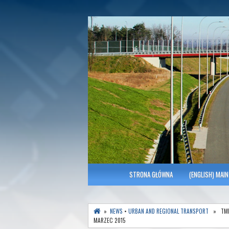
Polish Association of Engineers & Tec
SITK RP Oddział 
MENU GŁÓWNE
STRONA GŁÓWNA
(ENGLISH) MAIN
»
NEWS
•
URBAN AND REGIONAL TRANSPORT
» TMI
MARZEC 2015