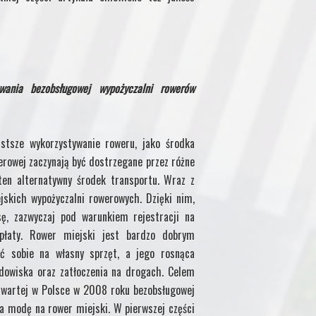
owania bezobsługowej wypożyczalni rowerów
stsze wykorzystywanie roweru, jako środka
erowej zaczynają być dostrzegane przez różne
ten alternatywny środek transportu. Wraz z
skich wypożyczalni rowerowych. Dzięki nim,
ę, zazwyczaj pod warunkiem rejestracji na
opłaty. Rower miejski jest bardzo dobrym
ić sobie na własny sprzęt, a jego rosnąca
dowiska oraz zatłoczenia na drogach. Celem
 otwartej w Polsce w 2008 roku bezobsługowej
a modę na rower miejski. W pierwszej części