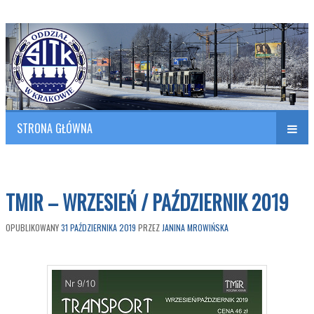
Polish Association of Engineers & Technicians of Transportation
SITK RP Oddział w KRAKOWIE
STRONA GŁÓWNA
Naw
w
TMIR – WRZESIEŃ / PAŹDZIERNIK 2019
OPUBLIKOWANY
31 PAŹDZIERNIKA 2019
PRZEZ
JANINA MROWIŃSKA