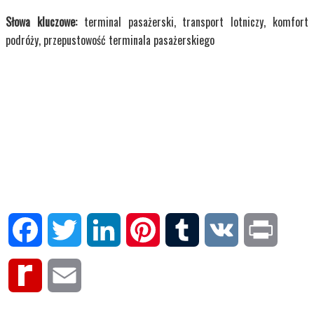
Słowa kluczowe:
terminal pasażerski, transport lotniczy, komfort
podróży, przepustowość terminala pasażerskiego
Facebook
Twitter
LinkedIn
Pinterest
Tumblr
VK
Print
Rediff
Email
MyPage