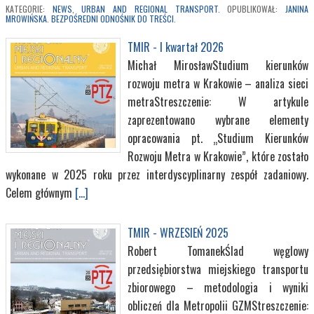
KATEGORIE:
NEWS
,
URBAN AND REGIONAL TRANSPORT
. OPUBLIKOWAŁ:
JANINA
MROWIŃSKA
.
BEZPOŚREDNI ODNOŚNIK DO TREŚCI
.
TMIR - I kwartał 2026
Michał MirosławStudium kierunków
rozwoju metra w Krakowie – analiza sieci
metraStreszczenie: W artykule
zaprezentowano wybrane elementy
opracowania pt. „Studium Kierunków
Rozwoju Metra w Krakowie”, które zostało
wykonane w 2025 roku przez interdyscyplinarny zespół zadaniowy.
Celem głównym
[...]
TMIR - WRZESIEŃ 2025
Robert TomanekŚlad węglowy
przedsiębiorstwa miejskiego transportu
zbiorowego – metodologia i wyniki
obliczeń dla Metropolii GZMStreszczenie: