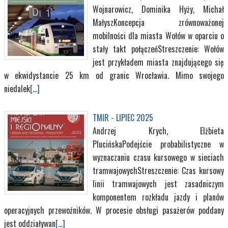
Wojnarowicz, Dominika Hyży, Michał
MałyszKoncepcja zrównoważonej
mobilności dla miasta Wołów w oparciu o
stały takt połączeńStreszczenie: Wołów
jest przykładem miasta znajdującego się
w ekwidystancie 25 km od granic Wrocławia. Mimo swojego
niedalek
[...]
TMIR - LIPIEC 2025
Andrzej Krych, Elżbieta
PlucińskaPodejście probabilistyczne w
wyznaczaniu czasu kursowego w sieciach
tramwajowychStreszczenie: Czas kursowy
linii tramwajowych jest zasadniczym
komponentem rozkładu jazdy i planów
operacyjnych przewoźników. W procesie obsługi pasażerów poddany
jest oddziaływan
[...]