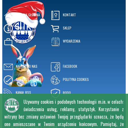
STRONA GŁÓWNA
KONTAKT
O NAS
SKLEP
OFERTA
WYDARZENIA
NAPISZ DO NAS
FACEBOOK
SPRAWDŹ POCZTĘ
POLITYKA COOKIES
KANAŁ RSS
RODO
Używamy cookies i podobnych technologii m.in. w celach:
świadczenia usług, reklamy, statystyk. Korzystanie z
witryny bez zmiany ustawień Twojej przeglądarki oznacza, że będą
one umieszczane w Twoim urządzeniu końcowym. Pamiętaj, że
2026 © SITK RP ODDZIAŁ W KRAKOWIE