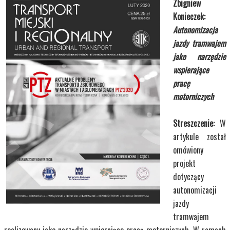
Zbigniew
Konieczek:
Autonomizacja
jazdy tramwajem
jako narzędzie
wspierające
pracę
motorniczych
Streszczenie:
W
artykule został
25,00 zł
omówiony
projekt
Transport Miejski i Regionalny
dotyczący
autonomizacji
Kup Teraz
jazdy
tramwajem
realizowany jako narzędzie wpierające pracę motorniczych. W ramach