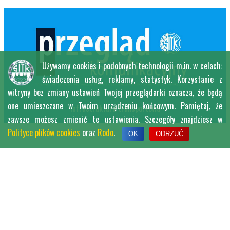
Używamy cookies i podobnych technologii m.in. w celach:
świadczenia usług, reklamy, statystyk. Korzystanie z
witryny bez zmiany ustawień Twojej przeglądarki oznacza, że będą
one umieszczane w Twoim urządzeniu końcowym. Pamiętaj, że
Infrastruktura transportowa
zawsze możesz zmienić te ustawienia. Szczegóły znajdziesz w
Polityce plików cookies
oraz
Rodo
.
OK
ODRZUĆ
SITK RP ODDZIAŁ
W KRAKOWIE
UL. SIOSTRZANA 11
30-804 KRAKÓW