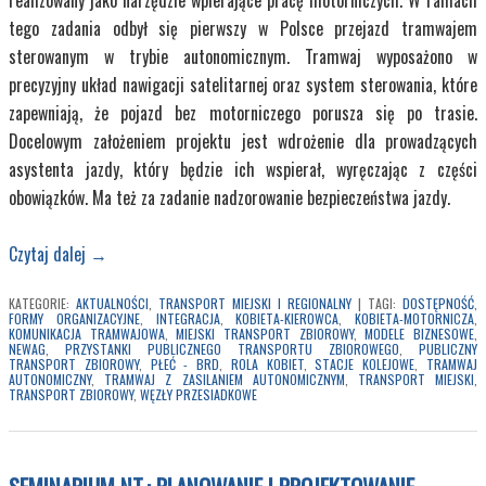
tego zadania odbył się pierwszy w Polsce przejazd tramwajem
sterowanym w trybie autonomicznym. Tramwaj wyposażono w
precyzyjny układ nawigacji satelitarnej oraz system sterowania, które
zapewniają, że pojazd bez motorniczego porusza się po trasie.
Docelowym założeniem projektu jest wdrożenie dla prowadzących
asystenta jazdy, który będzie ich wspierał, wyręczając z części
obowiązków. Ma też za zadanie nadzorowanie bezpieczeństwa jazdy.
Czytaj dalej
→
KATEGORIE:
AKTUALNOŚCI
,
TRANSPORT MIEJSKI I REGIONALNY
|
TAGI:
DOSTĘPNOŚĆ
,
FORMY ORGANIZACYJNE
,
INTEGRACJA
,
KOBIETA-KIEROWCA
,
KOBIETA-MOTORNICZA
,
KOMUNIKACJA TRAMWAJOWA
,
MIEJSKI TRANSPORT ZBIOROWY
,
MODELE BIZNESOWE
,
NEWAG
,
PRZYSTANKI PUBLICZNEGO TRANSPORTU ZBIOROWEGO
,
PUBLICZNY
TRANSPORT ZBIOROWY
,
PŁEĆ - BRD
,
ROLA KOBIET
,
STACJE KOLEJOWE
,
TRAMWAJ
AUTONOMICZNY
,
TRAMWAJ Z ZASILANIEM AUTONOMICZNYM
,
TRANSPORT MIEJSKI
,
TRANSPORT ZBIOROWY
,
WĘZŁY PRZESIADKOWE