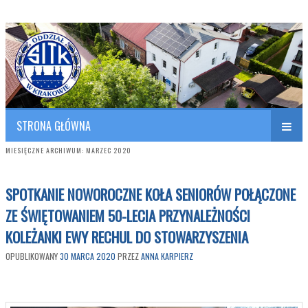
Polish Association of Engineers & Technicians of Transportation
SITK RP Oddział w KRAKOWIE
STRONA GŁÓWNA
MIESIĘCZNE ARCHIWUM:
MARZEC 2020
SPOTKANIE NOWOROCZNE KOŁA SENIORÓW POŁĄCZONE
ZE ŚWIĘTOWANIEM 50-LECIA PRZYNALEŻNOŚCI
KOLEŻANKI EWY RECHUL DO STOWARZYSZENIA
OPUBLIKOWANY
30 MARCA 2020
PRZEZ
ANNA KARPIERZ