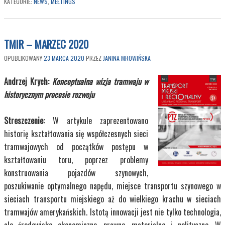
KATEGORIE:
NEWS
,
MEETINGS
TMIR – MARZEC 2020
OPUBLIKOWANY
23 MARCA 2020
PRZEZ
JANINA MROWIŃSKA
Andrzej Krych:
Konceptualna wizja tramwaju w
historycznym procesie rozwoju
Streszczenie:
W artykule zaprezentowano
historię kształtowania się współczesnych sieci
tramwajowych od początków postępu w
Kup Teraz
25,00 zł
kształtowaniu toru, poprzez problemy
konstruowania pojazdów szynowych,
Transport Miejski i
poszukiwanie optymalnego napędu, miejsce transportu szynowego w
Regionalny
sieciach transportu miejskiego aż do wielkiego krachu w sieciach
tramwajów amerykańskich. Istotą innowacji jest nie tylko technologia,