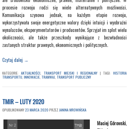
ale środowisko ekonomiczne, prawne, materialne i polityczne. W
procesie rozwoju rodzi się wiele alternatywnych możliwości.
Komunikacja szynowa jednak, na każdym etapie rozwoju,
wykorzystywała swoje energetyczne walory dzięki intuicji i wyobraźni
wynalazców, eksperymentatorów i producentów. Sprzyjał im splot wielu
okoliczności, ale także przeszkody wynikające z bezwładności
zastanych struktur prawnych, ekonomicznych i politycznych.
Czytaj dalej
→
KATEGORIE:
AKTUALNOŚCI
,
TRANSPORT MIEJSKI I REGIONALNY
|
TAGI:
HISTORIA
TRANSPORTU
,
INNOWACJE
,
TRAMWAJ
,
TRANSPORT PUBLICZNY
TMIR – LUTY 2020
OPUBLIKOWANY
23 MARCA 2020
PRZEZ
JANINA MROWIŃSKA
Maciej Górowski
,