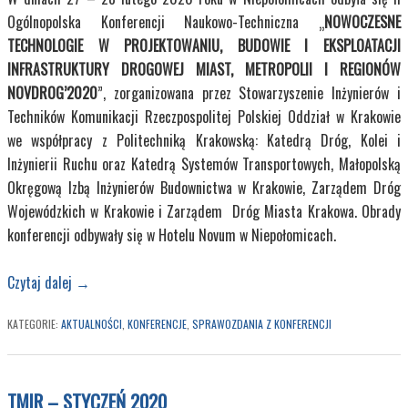
Ogólnopolska Konferencji Naukowo-Techniczna „
NOWOCZESNE
TECHNOLOGIE W PROJEKTOWANIU, BUDOWIE I EKSPLOATACJI
INFRASTRUKTURY DROGOWEJ MIAST, METROPOLII I REGIONÓW
NOVDROG’2020
”, zorganizowana przez Stowarzyszenie Inżynierów i
Techników Komunikacji Rzeczpospolitej Polskiej Oddział w Krakowie
we współpracy z Politechniką Krakowską: Katedrą Dróg, Kolei i
Inżynierii Ruchu oraz Katedrą Systemów Transportowych, Małopolską
Okręgową Izbą Inżynierów Budownictwa w Krakowie, Zarządem Dróg
Wojewódzkich w Krakowie i Zarządem Dróg Miasta Krakowa. Obrady
konferencji odbywały się w Hotelu Novum w Niepołomicach.
Czytaj dalej
→
KATEGORIE:
AKTUALNOŚCI
,
KONFERENCJE
,
SPRAWOZDANIA Z KONFERENCJI
TMIR – STYCZEŃ 2020