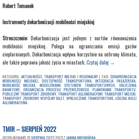
Robert Tomanek
Instrumenty dekarbonizacji mobilności miejskiej
Streszczenie:
Dekarbonizacja jest jednym z nurtów równoważenia
mobilności miejskiej. Polega na ograniczaniu emisji gazów
cieplarnianych. Dekarbonizacja wpływa korzystnie na ochronę klimatu,
ale także poprawia jakość życia w miastach.
Czytaj dalej
→
KATEGORIE:
AKTUALNOŚCI
,
TRANSPORT MIEJSKI I REGIONALNY
|
TAGI:
DEKARBONIZACJA
MOBILNOŚCI MIEJSKIEJ
,
DOSTĘPNOŚĆ TRANSPORTOWA
,
INTEGRACJA PASAŻERSKA
,
MOBILNOŚĆ MIEJSKA
,
MODELOWANIE SYSTEMÓW TRANSPORTOWYCH
,
OBLICZENIA
KWANTOWE
,
ORGANIZACJA PROCESU PRZEWOZOWEGO
,
PLANOWANIE TRANSPORTU
,
PUBLICZNY TRANSPORT ZBIOROWY
,
TRANSPORT AGLOMERACYJNY
,
TRANSPORT MIEJSKI
,
TRANSPORT ZBIOROWY
,
WSPÓLNY BILET
,
WYKLUCZENIE TRANSPORTOWE
,
ŁÓDZKA KOLEJ
AGLOMERACYJNA
TMIR – SIERPIEŃ 2022
OPUBLIKOWANY
31 SIERPNIA 2022
PRZEZ
JANINA MROWIŃSKA