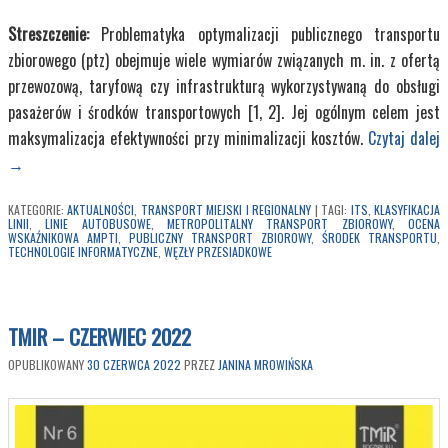
Streszczenie:
Problematyka optymalizacji publicznego transportu
zbiorowego (ptz) obejmuje wiele wymiarów związanych m. in. z ofertą
przewozową, taryfową czy infrastrukturą wykorzystywaną do obsługi
pasażerów i środków transportowych [1, 2]. Jej ogólnym celem jest
maksymalizacja efektywności przy minimalizacji kosztów.
Czytaj dalej
→
KATEGORIE:
AKTUALNOŚCI
,
TRANSPORT MIEJSKI I REGIONALNY
|
TAGI:
ITS
,
KLASYFIKACJA
LINII
,
LINIE AUTOBUSOWE
,
METROPOLITALNY TRANSPORT ZBIOROWY
,
OCENA
WSKAŹNIKOWA AMPTI
,
PUBLICZNY TRANSPORT ZBIOROWY
,
ŚRODEK TRANSPORTU
,
TECHNOLOGIE INFORMATYCZNE
,
WĘZŁY PRZESIADKOWE
TMIR – CZERWIEC 2022
OPUBLIKOWANY
30 CZERWCA 2022
PRZEZ
JANINA MROWIŃSKA