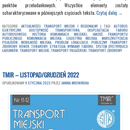
punktów przeładunkowych. Wszystkie elementy zostały
scharakteryzowane w późniejszych częściach tekstu.
Czytaj dalej
→
KATEGORIE:
AKTUALNOŚCI
,
TRANSPORT MIEJSKI I REGIONALNY
|
TAGI:
AUTOBUS
ELEKTRYCZNY
,
DOSTĘPNOŚĆ TRANSPORTOWA
,
EKSPLOATACJA TABORU
AUTOBUSOWEGO
,
HISTORIA KOMUNIKACJI MIEJSKIEJ
,
JAKOŚĆ TRANSPORTU
PUBLICZNEGO
,
KOMUNIKACJA MIEJSKA
,
LOGISTYKA MIEJSKA
,
MARSZRUTYZACJA
POJAZDÓW
,
MOBILNOŚĆ MIEJSKA
,
PROBLEM LOKALIZACJI
,
PUBLICZNY TRANSPORT
ZBIOROWY
,
ROWER TOWAROWY
,
STRATEGIA WYMIANY TABORU
,
SYSTEM DYSTRYBUCJI
ŁADUNKÓW
,
TRANSPORT MIEJSKI
,
TRANSPORT PASAŻERSKI
,
TRANSPORT ZBIOROWY
TMIR – LISTOPAD/GRUDZIEŃ 2022
OPUBLIKOWANY
9 STYCZNIA 2023
PRZEZ
JANINA MROWIŃSKA