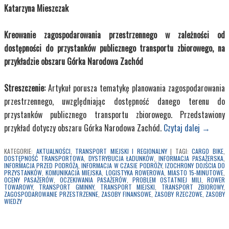
Katarzyna Mieszczak
Kreowanie zagospodarowania przestrzennego w zależności od
dostępności do przystanków publicznego transportu zbiorowego, na
przykładzie obszaru Górka Narodowa Zachód
Streszczenie:
Artykuł porusza tematykę planowania zagospodarowania
przestrzennego, uwzględniając dostępność danego terenu do
przystanków publicznego transportu zbiorowego. Przedstawiony
przykład dotyczy obszaru Górka Narodowa Zachód.
Czytaj dalej
→
KATEGORIE:
AKTUALNOŚCI
,
TRANSPORT MIEJSKI I REGIONALNY
|
TAGI:
CARGO BIKE
,
DOSTĘPNOŚĆ TRANSPORTOWA
,
DYSTRYBUCJA ŁADUNKÓW
,
INFORMACJA PASAŻERSKA
,
INFORMACJA PRZED PODRÓŻĄ
,
INFORMACJA W CZASIE PODRÓŻY
,
IZOCHRONY DOJŚCIA DO
PRZYSTANKÓW
,
KOMUNIKACJA MIEJSKA
,
LOGISTYKA ROWEROWA
,
MIASTO 15-MINUTOWE
,
OCENY PASAŻERÓW
,
OCZEKIWANIA PASAŻERÓW
,
PROBLEM OSTATNIEJ MILI
,
ROWER
TOWAROWY
,
TRANSPORT GMINNY
,
TRANSPORT MIEJSKI
,
TRANSPORT ZBIOROWY
,
ZAGOSPODAROWANIE PRZESTRZENNE
,
ZASOBY FINANSOWE
,
ZASOBY RZECZOWE
,
ZASOBY
WIEDZY