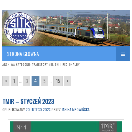
Polish Association of Engineers & Technicians of Transportation
SITK RP Oddział w KRAKOWIE
STRONA GŁÓWNA
ARCHIWA KATEGORII:
TRANSPORT MIEJSKI I REGIONALNY
<
1
...
3
4
5
...
15
>
TMIR – STYCZEŃ 2023
OPUBLIKOWANY
20 LUTEGO 2023
PRZEZ
JANINA MROWIŃSKA