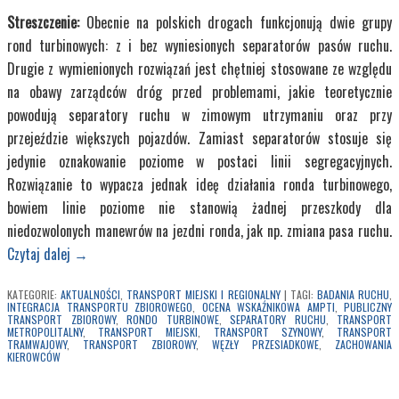
Streszczenie:
Obecnie na polskich drogach funkcjonują dwie grupy
rond turbinowych: z i bez wyniesionych separatorów pasów ruchu.
Drugie z wymienionych rozwiązań jest chętniej stosowane ze względu
na obawy zarządców dróg przed problemami, jakie teoretycznie
powodują separatory ruchu w zimowym utrzymaniu oraz przy
przejeździe większych pojazdów. Zamiast separatorów stosuje się
jedynie oznakowanie poziome w postaci linii segregacyjnych.
Rozwiązanie to wypacza jednak ideę działania ronda turbinowego,
bowiem linie poziome nie stanowią żadnej przeszkody dla
niedozwolonych manewrów na jezdni ronda, jak np. zmiana pasa ruchu.
Czytaj dalej
→
KATEGORIE:
AKTUALNOŚCI
,
TRANSPORT MIEJSKI I REGIONALNY
|
TAGI:
BADANIA RUCHU
,
INTEGRACJA TRANSPORTU ZBIOROWEGO
,
OCENA WSKAŹNIKOWA AMPTI
,
PUBLICZNY
TRANSPORT ZBIOROWY
,
RONDO TURBINOWE
,
SEPARATORY RUCHU
,
TRANSPORT
METROPOLITALNY
,
TRANSPORT MIEJSKI
,
TRANSPORT SZYNOWY
,
TRANSPORT
TRAMWAJOWY
,
TRANSPORT ZBIOROWY
,
WĘZŁY PRZESIADKOWE
,
ZACHOWANIA
KIEROWCÓW