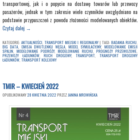
transportowej, jak i o popycie na dostawę towarów lub przewozy
pasażerów, jednak w tym zakresie wiele czynników uwzględniano na
podstawie przypuszczeń z powodu złożoności modelowanych obiektów.
Czytaj dalej
→
KATEGORIE:
AKTUALNOŚCI
,
TRANSPORT MIEJSKI I REGIONALNY
|
TAGI:
BADANIA RUCHU
,
BIG DATA
,
EMISJA DWUTLENKU WĘGLA
,
MODEL SYMULACYJNY
,
MODELOWANIE EMISJI
SPALIN
,
MODELOWANIE PODRÓŻY
,
MODELOWANIE RUCHU
,
PROGNOZY PRZEWOZOWE
,
PRZEWOZY ŁADUNKÓW
,
RUCH DROGOWY
,
TRANSPORT
,
TRANSPORT DROGOWY
ŁADUNKÓW
,
TRANSPORT KOLEJOWY
TMIR – KWIECIEŃ 2022
OPUBLIKOWANY
28 KWIETNIA 2022
PRZEZ
JANINA MROWIŃSKA