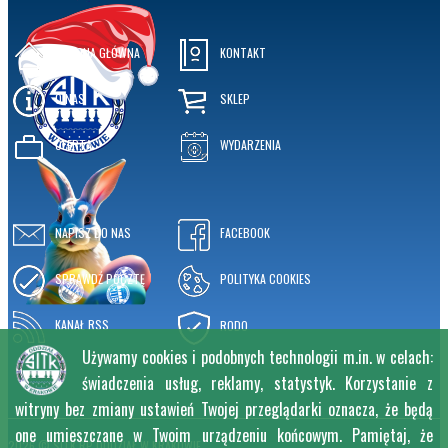
STRONA GŁÓWNA
KONTAKT
O NAS
SKLEP
OFERTA
WYDARZENIA
NAPISZ DO NAS
FACEBOOK
SPRAWDŹ POCZTĘ
POLITYKA COOKIES
KANAŁ RSS
RODO
Używamy cookies i podobnych technologii m.in. w celach:
świadczenia usług, reklamy, statystyk. Korzystanie z
witryny bez zmiany ustawień Twojej przeglądarki oznacza, że będą
one umieszczane w Twoim urządzeniu końcowym. Pamiętaj, że
2026 © SITK RP ODDZIAŁ W KRAKOWIE