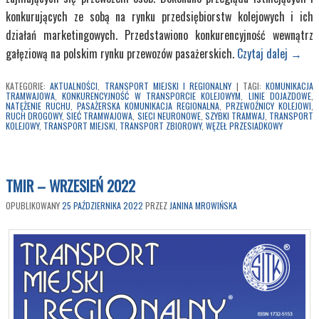
konkurujących ze sobą na rynku przedsiębiorstw kolejowych i ich
działań marketingowych. Przedstawiono konkurencyjność wewnątrz
gałęziową na polskim rynku przewozów pasażerskich.
Czytaj dalej
→
KATEGORIE:
AKTUALNOŚCI
,
TRANSPORT MIEJSKI I REGIONALNY
|
TAGI:
KOMUNIKACJA
TRAMWAJOWA
,
KONKURENCYJNOŚĆ W TRANSPORCIE KOLEJOWYM
,
LINIE DOJAZDOWE
,
NATĘŻENIE RUCHU
,
PASAŻERSKA KOMUNIKACJA REGIONALNA
,
PRZEWOŹNICY KOLEJOWI
,
RUCH DROGOWY
,
SIEĆ TRAMWAJOWA
,
SIECI NEURONOWE
,
SZYBKI TRAMWAJ
,
TRANSPORT
KOLEJOWY
,
TRANSPORT MIEJSKI
,
TRANSPORT ZBIOROWY
,
WĘZEŁ PRZESIADKOWY
TMIR – WRZESIEŃ 2022
OPUBLIKOWANY
25 PAŹDZIERNIKA 2022
PRZEZ
JANINA MROWIŃSKA