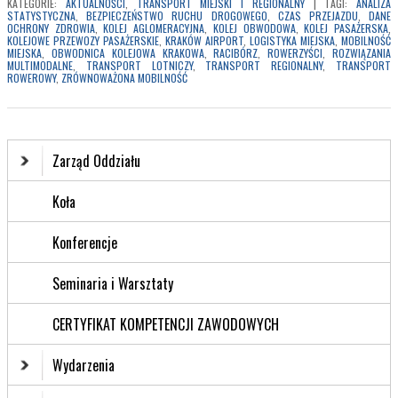
KATEGORIE:
AKTUALNOŚCI
,
TRANSPORT MIEJSKI I REGIONALNY
|
TAGI:
ANALIZA
STATYSTYCZNA
,
BEZPIECZEŃSTWO RUCHU DROGOWEGO
,
CZAS PRZEJAZDU
,
DANE
OCHRONY ZDROWIA
,
KOLEJ AGLOMERACYJNA
,
KOLEJ OBWODOWA
,
KOLEJ PASAŻERSKA
,
KOLEJOWE PRZEWOZY PASAŻERSKIE
,
KRAKÓW AIRPORT
,
LOGISTYKA MIEJSKA
,
MOBILNOŚĆ
MIEJSKA
,
OBWODNICA KOLEJOWA KRAKOWA
,
RACIBÓRZ
,
ROWERZYŚCI
,
ROZWIĄZANIA
MULTIMODALNE
,
TRANSPORT LOTNICZY
,
TRANSPORT REGIONALNY
,
TRANSPORT
ROWEROWY
,
ZRÓWNOWAŻONA MOBILNOŚĆ
Zarząd Oddziału
Koła
Konferencje
Seminaria i Warsztaty
CERTYFIKAT KOMPETENCJI ZAWODOWYCH
Wydarzenia