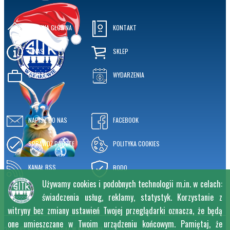
STRONA GŁÓWNA
KONTAKT
O NAS
SKLEP
OFERTA
WYDARZENIA
NAPISZ DO NAS
FACEBOOK
SPRAWDŹ POCZTĘ
POLITYKA COOKIES
KANAŁ RSS
RODO
Używamy cookies i podobnych technologii m.in. w celach:
świadczenia usług, reklamy, statystyk. Korzystanie z
witryny bez zmiany ustawień Twojej przeglądarki oznacza, że będą
one umieszczane w Twoim urządzeniu końcowym. Pamiętaj, że
2026 © SITK RP ODDZIAŁ W KRAKOWIE