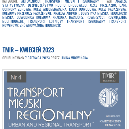
KATEGORIE:
AKTUALNOŚCI
,
TRANSPORT MIEJSKI I REGIONALNY
|
TAGI:
ANALIZA
STATYSTYCZNA
,
BEZPIECZEŃSTWO RUCHU DROGOWEGO
,
CZAS PRZEJAZDU
,
DANE
OCHRONY ZDROWIA
,
KOLEJ AGLOMERACYJNA
,
KOLEJ OBWODOWA
,
KOLEJ PASAŻERSKA
,
KOLEJOWE PRZEWOZY PASAŻERSKIE
,
KRAKÓW AIRPORT
,
LOGISTYKA MIEJSKA
,
MOBILNOŚĆ
MIEJSKA
,
OBWODNICA KOLEJOWA KRAKOWA
,
RACIBÓRZ
,
ROWERZYŚCI
,
ROZWIĄZANIA
MULTIMODALNE
,
TRANSPORT LOTNICZY
,
TRANSPORT REGIONALNY
,
TRANSPORT
ROWEROWY
,
ZRÓWNOWAŻONA MOBILNOŚĆ
TMIR – KWIECIEŃ 2023
OPUBLIKOWANY
7 CZERWCA 2023
PRZEZ
JANINA MROWIŃSKA