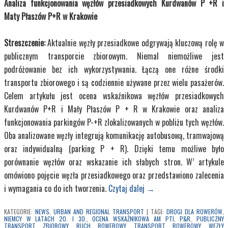
Analiza funkcjonowania węzłów przesiadkowych Kurdwanów P +R i
Maty Płaszów P+R w Krakowie
Streszczenie:
Aktualnie węzły przesiadkowe odgrywają kluczową rolę w
publicznym transporcie zbiorowym. Niemal niemożliwe jest
podróżowanie bez ich wykorzystywania. Łączą one różne środki
transportu zbiorowego i są codziennie używane przez wielu pasażerów.
Celem artykułu jest ocena wskaźnikowa węzłów przesiadkowych
Kurdwanów P+R i Mały Płaszów P + R w Krakowie oraz analiza
funkcjonowania parkingów P-+R zlokalizowanych w pobliżu tych węzłów.
Oba analizowane węzły integrują komunikację autobusową, tramwajową
oraz indywidualną (parking P + R). Dzięki temu możliwe było
porównanie węzłów oraz wskazanie ich słabych stron. W’ artykule
omówiono pojęcie węzła przesiadkowego oraz przedstawiono zalecenia
i wymagania co do ich tworzenia.
Czytaj dalej
→
KATEGORIE:
NEWS
,
URBAN AND REGIONAL TRANSPORT
|
TAGI:
DROGI DLA ROWERÓW
,
NIEMCY W LATACH 20. I 30.
,
OCENA WSKAŹNIKOWA AM PTI
,
P&R
,
PUBLICZNY
TRANSPORT ZBIOROWY
,
RUCH ROWEROWY
,
TRANSPORT ROWEROWY
,
WĘZŁY