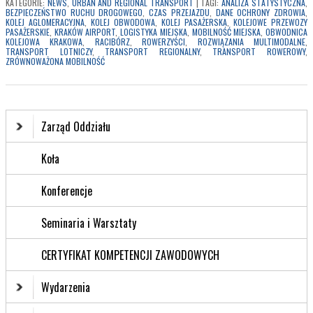
KATEGORIE:
NEWS
,
URBAN AND REGIONAL TRANSPORT
|
TAGI:
ANALIZA STATYSTYCZNA
,
BEZPIECZEŃSTWO RUCHU DROGOWEGO
,
CZAS PRZEJAZDU
,
DANE OCHRONY ZDROWIA
,
KOLEJ AGLOMERACYJNA
,
KOLEJ OBWODOWA
,
KOLEJ PASAŻERSKA
,
KOLEJOWE PRZEWOZY
PASAŻERSKIE
,
KRAKÓW AIRPORT
,
LOGISTYKA MIEJSKA
,
MOBILNOŚĆ MIEJSKA
,
OBWODNICA
KOLEJOWA KRAKOWA
,
RACIBÓRZ
,
ROWERZYŚCI
,
ROZWIĄZANIA MULTIMODALNE
,
TRANSPORT LOTNICZY
,
TRANSPORT REGIONALNY
,
TRANSPORT ROWEROWY
,
ZRÓWNOWAŻONA MOBILNOŚĆ
Zarząd Oddziału
Koła
Konferencje
Seminaria i Warsztaty
CERTYFIKAT KOMPETENCJI ZAWODOWYCH
Wydarzenia