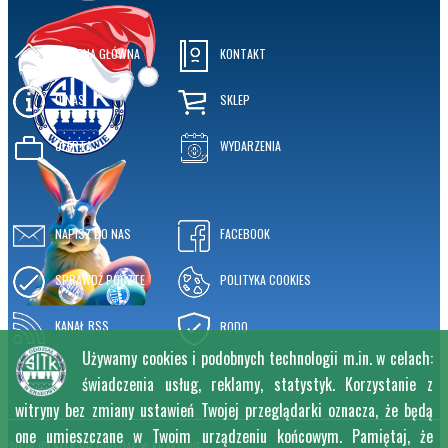
STRONA GŁÓWNA
KONTAKT
O NAS
SKLEP
OFERTA
WYDARZENIA
NAPISZ DO NAS
FACEBOOK
SPRAWDŹ POCZTĘ
POLITYKA COOKIES
KANAŁ RSS
RODO
Używamy cookies i podobnych technologii m.in. w celach:
świadczenia usług, reklamy, statystyk. Korzystanie z
witryny bez zmiany ustawień Twojej przeglądarki oznacza, że będą
one umieszczane w Twoim urządzeniu końcowym. Pamiętaj, że
2026 © SITK RP ODDZIAŁ W KRAKOWIE