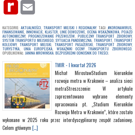
Rediff
Email
MyPage
KATEGORIE:
AKTUALNOŚCI
,
TRANSPORT MIEJSKI I REGIONALNY
. TAGI:
#KORONAWIRUS
,
FINANSOWANIE
,
INNOWACJE
,
KLASTER
,
LINIE DOWOZOWE
,
OCENA WSKAŹNIKOWA
,
POJAZD
AUTONOMICZNY
,
PROGNOZOWANIE PRZEWOZÓW
,
PUBLICZNY TRANSPORT ZBIOROWY
,
SYSTEM TRANSPORTU MIEJSKIEGO
,
SYTUACJA PANDEMICZNA
,
TRANSPORT
,
TRANSPORT
KOLEJOWY
,
TRANSPORT MIEJSKI
,
TRANSPORT PASAŻERSKI
,
TRANSPORT ZBIOROWY
,
TURYSTYKA
,
UNIA EUROPEJSKA
,
WSKAŹNIKI OCENY TRANSPORTU ZBIOROWEGO
.
OPUBLIKOWAŁ:
JANINA MROWIŃSKA
.
BEZPOŚREDNI ODNOŚNIK DO TREŚCI
.
TMIR - I kwartał 2026
Michał MirosławStudium kierunków
rozwoju metra w Krakowie – analiza sieci
metraStreszczenie: W artykule
zaprezentowano wybrane elementy
opracowania pt. „Studium Kierunków
Rozwoju Metra w Krakowie”, które zostało
wykonane w 2025 roku przez interdyscyplinarny zespół zadaniowy.
Celem głównym
[...]