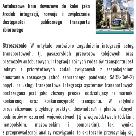
Autobusowe linie dowozowe do kolei jako
środek integracji, rozwoju i zwiększania
dostępności publicznego transportu
Kup Teraz
50,00 zł
zbiorowego
Transport Miejski i
Streszczenie:
W artykule omówiono zagadnienia integracji usług
Regionalny
transportowych, tj. pasażerskich przewozów kolejowych oraz
przewozów autobusowych. Integracja różnych rodzajów transportu jest
jednym z priorytetowych zadań związanych z zaspokojeniem
nieustannie rosnącego (choć zaburzonego pandemią SARS-CoV-2)
popytu na usługi transportowe. Integracja systemów transportowych
postrzegana jest jako złożony proces, oddziałujący na warunki
konkurencji oraz konkurencyjność transportu.
W artykule
przeanalizowano przykłady praktyk, doświadczeń i planów różnych
podmiotów w czterech województwach (tj. w województwach: łódzkim,
małopolskim, mazowieckim i pomorskim). Jak wynika
z przeprowadzonej analizy rozwiązania te skutecznie przyczyniają się