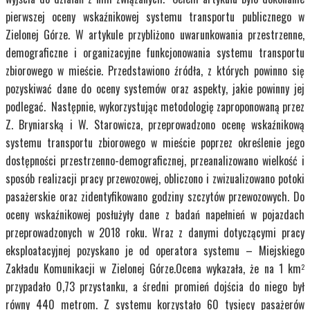
pierwszej oceny wskaźnikowej systemu transportu publicznego w
Zielonej Górze. W artykule przybliżono uwarunkowania przestrzenne,
demograficzne i organizacyjne funkcjonowania systemu transportu
zbiorowego w mieście. Przedstawiono źródła, z których powinno się
pozyskiwać dane do oceny systemów oraz aspekty, jakie powinny jej
podlegać. Następnie, wykorzystując metodologię zaproponowaną przez
Z. Bryniarską i W. Starowicza, przeprowadzono ocenę wskaźnikową
systemu transportu zbiorowego w mieście poprzez określenie jego
dostępności przestrzenno-demograficznej, przeanalizowano wielkość i
sposób realizacji pracy przewozowej, obliczono i zwizualizowano potoki
pasażerskie oraz zidentyfikowano godziny szczytów przewozowych. Do
oceny wskaźnikowej posłużyły dane z badań napełnień w pojazdach
przeprowadzonych w 2018 roku. Wraz z danymi dotyczącymi pracy
eksploatacyjnej pozyskano je od operatora systemu – Miejskiego
Zakładu Komunikacji w Zielonej Górze.Ocena wykazała, że na 1 km
2
przypadało 0,73 przystanku, a średni promień dojścia do niego był
równy 440 metrom. Z systemu korzystało 60 tysięcy pasażerów