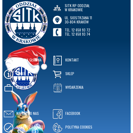
SITK RP ODDZIAŁ
W KRAKOWIE
UL. SIOSTRZANA 11
30-804 KRAKÓW
TEL. 12 658 93 72
TEL. 12 658 93 74
STRONA GŁÓWNA
KONTAKT
O NAS
SKLEP
OFERTA
WYDARZENIA
NAPISZ DO NAS
FACEBOOK
SPRAWDŹ POCZTĘ
POLITYKA COOKIES