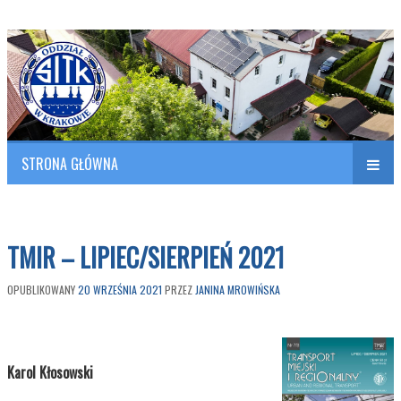
Polish Association of Engineers & Technicians of Transportation
SITK RP Oddział w KRAKOWIE
STRONA GŁÓWNA
Naw
w
TMIR – LIPIEC/SIERPIEŃ 2021
OPUBLIKOWANY
20 WRZEŚNIA 2021
PRZEZ
JANINA MROWIŃSKA
Karol Kłosowski