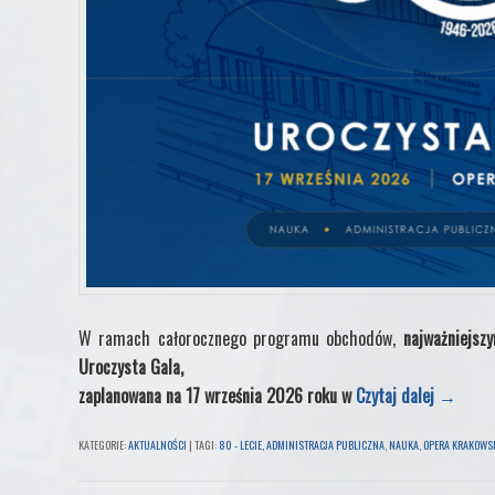
W ramach całorocznego programu obchodów,
najważniejsz
Uroczysta Gala,
zaplanowana na 17 września 2026 roku w
Czytaj dalej
→
KATEGORIE:
AKTUALNOŚCI
|
TAGI:
80 - LECIE
,
ADMINISTRACJA PUBLICZNA
,
NAUKA
,
OPERA KRAKOWS