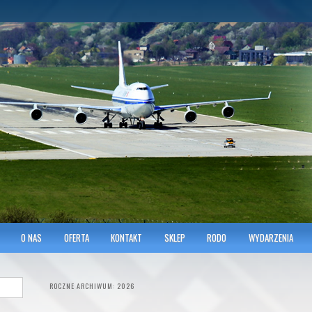
hnicians of Transportation
w KRAKOWIE
O NAS
OFERTA
KONTAKT
SKLEP
RODO
WYDARZENIA
ROCZNE ARCHIWUM:
2026