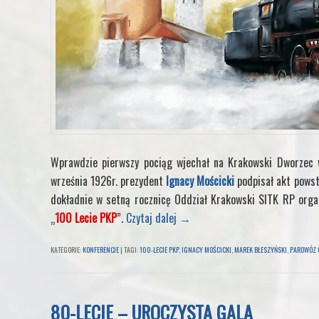
Wprawdzie pierwszy pociąg wjechał na Krakowski Dworzec w
września 1926r. prezydent
Ignacy Mościcki
podpisał akt pows
dokładnie w setną rocznicę Oddział Krakowski SITK RP org
„
100 Lecie PKP
”.
Czytaj dalej
→
KATEGORIE:
KONFERENCJE
|
TAGI:
100-LECIE PKP
,
IGNACY MOŚCICKI
,
MAREK BŁESZYŃSKI
,
PAROWÓZ 
80-LECIE – UROCZYSTA GALA