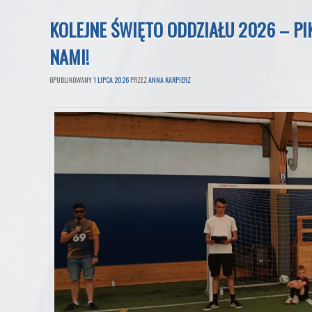
KOLEJNE ŚWIĘTO ODDZIAŁU 2026 – P
NAMI!
OPUBLIKOWANY
1 LIPCA 2026
PRZEZ
ANNA KARPIERZ