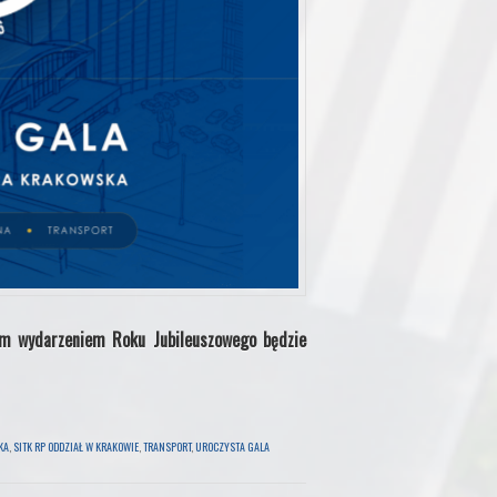
ym wydarzeniem Roku Jubileuszowego będzie
KA
,
SITK RP ODDZIAŁ W KRAKOWIE
,
TRANSPORT
,
UROCZYSTA GALA