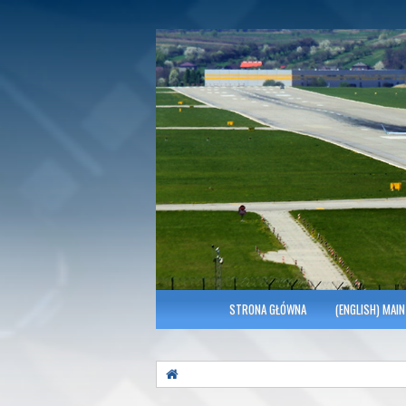
Polish Association of Engineers & Tec
SITK RP Oddział 
MENU GŁÓWNE
STRONA GŁÓWNA
(ENGLISH) MAIN