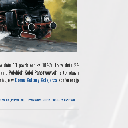
 dniu 13 października 1847r. to w dniu 24
tania
Polskich Kolei Państwowych
. Z tej okazji
anizuje w
Domu Kultury Kolejarza
konferencję
OI49
,
PKP
,
POLSKIE KOLEJE PAŃSTWOWE
,
SITK RP ODDZIAŁ W KRAKOWIE