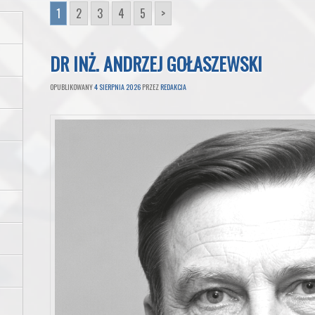
1
2
3
4
5
>
DR INŻ. ANDRZEJ GOŁASZEWSKI
OPUBLIKOWANY
4 SIERPNIA 2026
PRZEZ
REDAKCJA